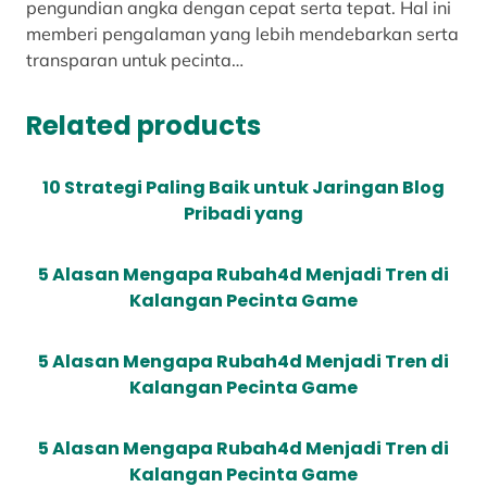
pengundian angka dengan cepat serta tepat. Hal ini
memberi pengalaman yang lebih mendebarkan serta
transparan untuk pecinta…
Related products
10 Strategi Paling Baik untuk Jaringan Blog
Pribadi yang
5 Alasan Mengapa Rubah4d Menjadi Tren di
Kalangan Pecinta Game
5 Alasan Mengapa Rubah4d Menjadi Tren di
Kalangan Pecinta Game
5 Alasan Mengapa Rubah4d Menjadi Tren di
Kalangan Pecinta Game