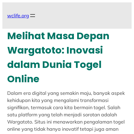
Skip
to
wclife.org
content
Melihat Masa Depan
Wargatoto: Inovasi
dalam Dunia Togel
Online
Dalam era digital yang semakin maju, banyak aspek
kehidupan kita yang mengalami transformasi
signifikan, termasuk cara kita bermain togel. Salah
satu platform yang telah menjadi sorotan adalah
Wargatoto. Situs ini menawarkan pengalaman togel
online yang tidak hanya inovatif tetapi juga aman