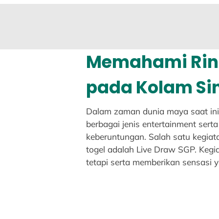
Memahami Rinc
pada Kolam Si
Dalam zaman dunia maya saat ini
berbagai jenis entertainment se
keberuntungan. Salah satu kegia
togel adalah Live Draw SGP. Kegi
tetapi serta memberikan sensasi 