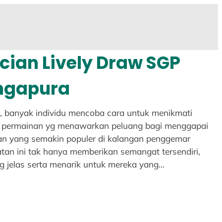
ian Lively Draw SGP
ngapura
, banyak individu mencoba cara untuk menikmati
rta permainan yg menawarkan peluang bagi menggapai
tan yang semakin populer di kalangan penggemar
atan ini tak hanya memberikan semangat tersendiri,
yg jelas serta menarik untuk mereka yang…