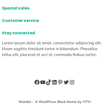
Special sales
Customer service
Stay connected
Lorem ipsum dolor sit amet, consectetur adipiscing elit.
Etiam sagittis tincidunt tortor in bibendum. Phasellus
tellus elit, placerat et orci id, commodo finibus tortor.
Facebook
YouTube
TikTok
LinkedIn
Pinterest
Twitter
Instagram
Wonder – A WordPress Block theme by YITH