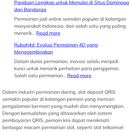
Panduan Lengkap untuk Memulai di Situs Dominoqq
a
dan Bandarqq
n
d
Permainan judi online semakin populer di kalangan
u
masyarakat Indonesia, dan salah satu yang paling
a
:
menarik…
Read more
n
P
Rubah4d: Evolusi Permainan 4D yang
L
a
Menggembirakan
e
n
n
d
Dalam dunia permainan, inovasi selalu menjadi
g
u
kunci untuk menarik perhatian para penggemar.
k
a
:
Salah satu permainan…
Read more
a
n
R
p
L
u
Dalam industri permainan daring, slot deposit QRIS
u
e
b
semakin populer di kalangan pemain yang mencari
n
n
a
pengalaman bermain yang mudah dan menyenangkan.
t
g
h
Dengan kemudahan yang ditawarkan oleh sistem
u
k
4
pembayaran QRIS, pemain kini dapat menikmati
k
a
d
berbagai macam permainan slot, seperti slot telkomsel
M
p
: