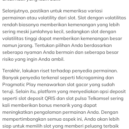
Selanjutnya, pastikan untuk memeriksa variasi
permainan atau volatility dari slot. Slot dengan volatilitas
rendah biasanya memberikan kemenangan yang lebih
sering meski jumlahnya kecil, sedangkan slot dengan
volatilitas tinggi dapat memberikan kemenangan besar
namun jarang. Tentukan pilihan Anda berdasarkan
seberapa nyaman Anda bermain dan seberapa besar
risiko yang ingin Anda ambil.
Terakhir, lakukan riset terhadap penyedia permainan.
Banyak penyedia terkenal seperti Microgaming dan
Pragmatic Play menawarkan slot gacor yang sudah
teruji. Selain itu, platform yang menyediakan opsi deposit
seperti slot deposit QRIS dan slot pulsa Telkomsel sering
kali memberikan bonus menarik yang dapat
meningkatkan pengalaman permainan Anda. Dengan
mempertimbangkan semua aspek ini, Anda akan lebih
siap untuk memilih slot yang memberi peluang terbaik