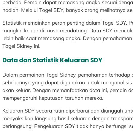
berbeda. Pemain dapat memasang angka sesuai dengan 
hadiah. Melalui Togel SDY, banyak orang melihatnya s
Statistik memainkan peran penting dalam Togel SDY. 
mungkin keluar di masa mendatang. Data SDY mencaku
lebih baik saat memasang angka. Dengan pemahaman y
Togel Sidney ini.
Data dan Statistik Keluaran SDY
Dalam permainan Togel Sidney, pemahaman terhadap da
sebelumnya yang dapat digunakan untuk menganalisis
akan keluar. Dengan memanfaatkan data ini, pemain da
mempengaruhi keputusan taruhan mereka.
Keluaran SDY secara rutin diperbarui dan diunggah u
menyaksikan langsung hasil keluaran dengan transpara
berlangsung. Pengeluaran SDY tidak hanya berfungsi seb