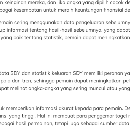
keinginan mereka, dan jika angka yang dipilih cocok d
ebagai kesempatan untuk meraih keuntungan finansial d
Pemain sering menggunakan data pengeluaran sebelumny
p informasi tentang hasil-hasil sebelumnya, yang da
ang baik tentang statistik, pemain dapat meningkatk
ta SDY dan statistik keluaran SDY memiliki peranan ya
 pola dan tren, sehingga pemain dapat meningkatkan 
pat melihat angka-angka yang sering muncul atau yang j
ntuk memberikan informasi akurat kepada para pemain. 
nsi yang tinggi. Hal ini membuat para penggemar togel
agai hasil permainan, tetapi juga sebagai sumber data pe