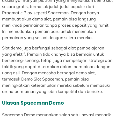
aksesnya. Banyak platform yang menyediakan demo slot
secara gratis, termasuk judul-judul populer dari
Pragmatic Play seperti Spaceman. Dengan hanya
membuat akun demo slot, pemain bisa langsung
menikmati permainan tanpa proses deposit yang rumit.
Ini memudahkan pemain baru untuk menemukan
permainan yang sesuai dengan selera mereka.
Slot demo juga berfungsi sebagai alat pembelajaran
yang efektif. Pemain tidak hanya bisa bermain untuk
bersenang-senang, tetapi juga mempelajari strategi dan
taktik yang dapat diterapkan dalam permainan dengan
uang asli. Dengan mencoba berbagai demo slot,
termasuk Demo Slot Spaceman, pemain bisa
meningkatkan keterampilan mereka sebelum memasuki
arena permainan yang lebih kompetitif dan berisiko.
Ulasan Spaceman Demo
Spaceman Demo merupakan salah satu inovasi menarik