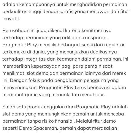
adalah kemampuannya untuk menghadirkan permainan
berkualitas tinggi dengan grafis yang menawan dan fitur
inovatif.
Perusahaan ini juga dikenal karena komitmennya
terhadap permainan yang adil dan transparan.
Pragmatic Play memiliki berbagai lisensi dari regulator
terkemuka di dunia, yang menunjukkan dedikasinya
terhadap integritas dan keamanan dalam permainan. Ini
memberikan kepercayaan bagi para pemain saat
menikmati slot demo dan permainan lainnya dari merek
ini. Dengan fokus pada pengalaman pengguna yang
menyenangkan, Pragmatic Play terus berinovasi dalam
membuat game yang menarik dan menghibur.
Salah satu produk unggulan dari Pragmatic Play adalah
slot demo yang memungkinkan pemain untuk mencoba
permainan tanpa risiko finansial. Melalui fitur demo
seperti Demo Spaceman, pemain dapat merasakan