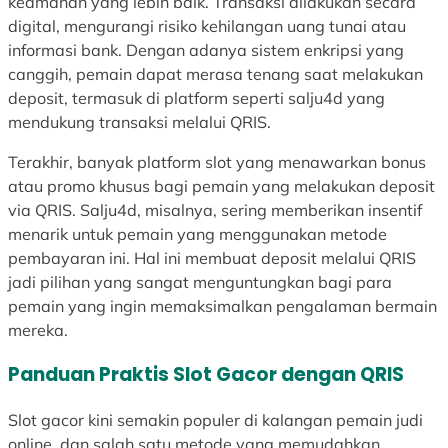
keamanan yang lebih baik. Transaksi dilakukan secara
digital, mengurangi risiko kehilangan uang tunai atau
informasi bank. Dengan adanya sistem enkripsi yang
canggih, pemain dapat merasa tenang saat melakukan
deposit, termasuk di platform seperti salju4d yang
mendukung transaksi melalui QRIS.
Terakhir, banyak platform slot yang menawarkan bonus
atau promo khusus bagi pemain yang melakukan deposit
via QRIS. Salju4d, misalnya, sering memberikan insentif
menarik untuk pemain yang menggunakan metode
pembayaran ini. Hal ini membuat deposit melalui QRIS
jadi pilihan yang sangat menguntungkan bagi para
pemain yang ingin memaksimalkan pengalaman bermain
mereka.
Panduan Praktis Slot Gacor dengan QRIS
Slot gacor kini semakin populer di kalangan pemain judi
online, dan salah satu metode yang memudahkan