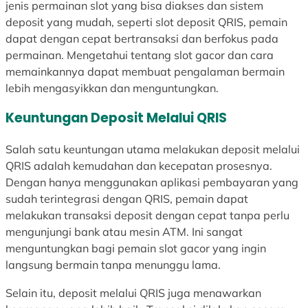
r
n
jenis permainan slot yang bisa diakses dan sistem
q
deposit yang mudah, seperti slot deposit QRIS, pemain
q
dapat dengan cepat bertransaksi dan berfokus pada
permainan. Mengetahui tentang slot gacor dan cara
memainkannya dapat membuat pengalaman bermain
lebih mengasyikkan dan menguntungkan.
Keuntungan Deposit Melalui QRIS
Salah satu keuntungan utama melakukan deposit melalui
QRIS adalah kemudahan dan kecepatan prosesnya.
Dengan hanya menggunakan aplikasi pembayaran yang
sudah terintegrasi dengan QRIS, pemain dapat
melakukan transaksi deposit dengan cepat tanpa perlu
mengunjungi bank atau mesin ATM. Ini sangat
menguntungkan bagi pemain slot gacor yang ingin
langsung bermain tanpa menunggu lama.
Selain itu, deposit melalui QRIS juga menawarkan