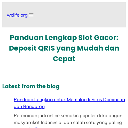
Skip
to
wclife.org
content
Panduan Lengkap Slot Gacor:
Deposit QRIS yang Mudah dan
Cepat
Latest from the blog
Panduan Lengkap untuk Memulai di Situs Dominoqq
dan Bandarqq
Permainan judi online semakin populer di kalangan
masyarakat Indonesia, dan salah satu yang paling