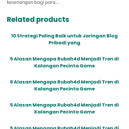
kesenangan bagi para…
Related products
10 Strategi Paling Baik untuk Jaringan Blog
Pribadi yang
5 Alasan Mengapa Rubah4d Menjadi Tren di
Kalangan Pecinta Game
5 Alasan Mengapa Rubah4d Menjadi Tren di
Kalangan Pecinta Game
5 Alasan Mengapa Rubah4d Menjadi Tren di
Kalangan Pecinta Game
5 Alasan Mengapa Rubah4d Menjadi Tren di