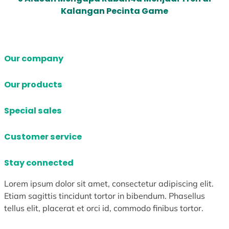
Kalangan Pecinta Game
Our company
Our products
Special sales
Customer service
Stay connected
Lorem ipsum dolor sit amet, consectetur adipiscing elit.
Etiam sagittis tincidunt tortor in bibendum. Phasellus
tellus elit, placerat et orci id, commodo finibus tortor.