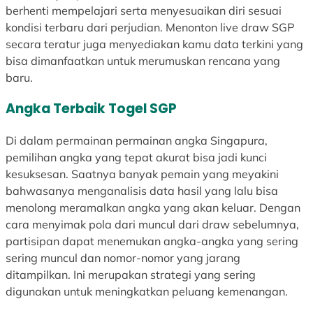
berhenti mempelajari serta menyesuaikan diri sesuai
kondisi terbaru dari perjudian. Menonton live draw SGP
secara teratur juga menyediakan kamu data terkini yang
bisa dimanfaatkan untuk merumuskan rencana yang
baru.
Angka Terbaik Togel SGP
Di dalam permainan permainan angka Singapura,
pemilihan angka yang tepat akurat bisa jadi kunci
kesuksesan. Saatnya banyak pemain yang meyakini
bahwasanya menganalisis data hasil yang lalu bisa
menolong meramalkan angka yang akan keluar. Dengan
cara menyimak pola dari muncul dari draw sebelumnya,
partisipan dapat menemukan angka-angka yang sering
sering muncul dan nomor-nomor yang jarang
ditampilkan. Ini merupakan strategi yang sering
digunakan untuk meningkatkan peluang kemenangan.