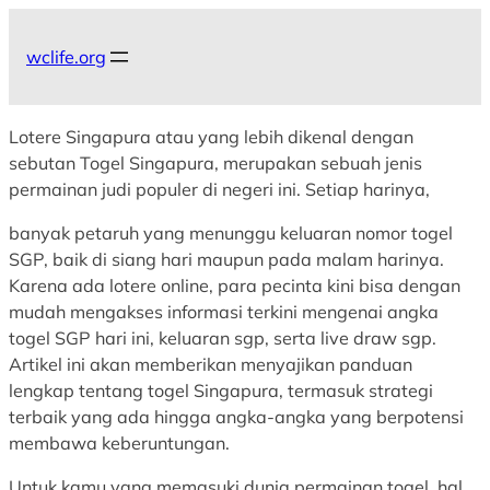
Skip
to
wclife.org
content
Lotere Singapura atau yang lebih dikenal dengan
sebutan Togel Singapura, merupakan sebuah jenis
permainan judi populer di negeri ini. Setiap harinya,
banyak petaruh yang menunggu keluaran nomor togel
SGP, baik di siang hari maupun pada malam harinya.
Karena ada lotere online, para pecinta kini bisa dengan
mudah mengakses informasi terkini mengenai angka
togel SGP hari ini, keluaran sgp, serta live draw sgp.
Artikel ini akan memberikan menyajikan panduan
lengkap tentang togel Singapura, termasuk strategi
terbaik yang ada hingga angka-angka yang berpotensi
membawa keberuntungan.
Untuk kamu yang memasuki dunia permainan togel, hal