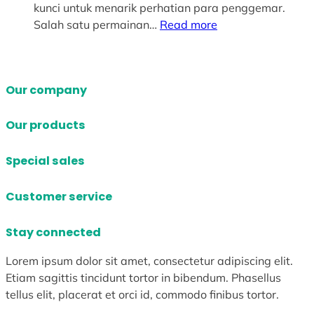
g
u
kunci untuk menarik perhatian para penggemar.
k
a
:
Salah satu permainan…
Read more
a
n
R
p
L
u
u
e
b
Our company
n
n
a
t
g
h
Our products
u
k
4
k
a
d
M
p
:
Special sales
e
u
E
m
n
v
Customer service
u
t
o
l
u
l
Stay connected
a
k
u
i
M
s
Lorem ipsum dolor sit amet, consectetur adipiscing elit.
d
e
i
Etiam sagittis tincidunt tortor in bibendum. Phasellus
i
m
P
tellus elit, placerat et orci id, commodo finibus tortor.
S
u
e