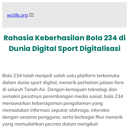
Skip
to
wclife.org
content
Rahasia Keberhasilan Bola 234 di
Dunia Digital Sport Digitalisasi
Bola 234 telah menjadi salah satu platform terkemuka
dalam dunia sport digital, menarik perhatian jutaan fans
di seluruh Tanah Air. Dengan kemajuan teknologi dan
semakin pesatnya perembangan media sosial, bola 234
menawarkan keberagaman pengalaman yang
memadukan informasi seputar olahraga, interaksi
dengan sesama pengguna, serta berbagai fitur menarik
yang memudahkan pecinta dalam mengikuti