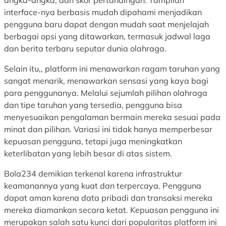
interface-nya berbasis mudah dipahami menjadikan
pengguna baru dapat dengan mudah saat menjelajah
berbagai opsi yang ditawarkan, termasuk jadwal laga
dan berita terbaru seputar dunia olahraga.
Selain itu,, platform ini menawarkan ragam taruhan yang
sangat menarik, menawarkan sensasi yang kaya bagi
para penggunanya. Melalui sejumlah pilihan olahraga
dan tipe taruhan yang tersedia, pengguna bisa
menyesuaikan pengalaman bermain mereka sesuai pada
minat dan pilihan. Variasi ini tidak hanya memperbesar
kepuasan pengguna, tetapi juga meningkatkan
keterlibatan yang lebih besar di atas sistem.
Bola234 demikian terkenal karena infrastruktur
keamanannya yang kuat dan terpercaya. Pengguna
dapat aman karena data pribadi dan transaksi mereka
mereka diamankan secara ketat. Kepuasan pengguna ini
merupakan salah satu kunci dari popularitas platform ini