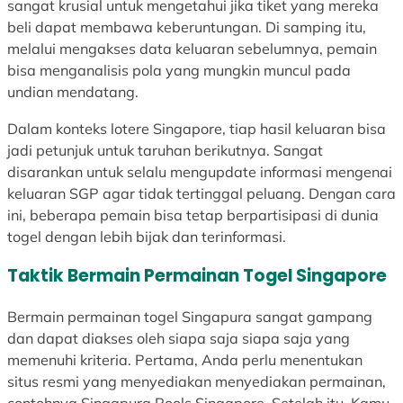
sangat krusial untuk mengetahui jika tiket yang mereka
beli dapat membawa keberuntungan. Di samping itu,
melalui mengakses data keluaran sebelumnya, pemain
bisa menganalisis pola yang mungkin muncul pada
undian mendatang.
Dalam konteks lotere Singapore, tiap hasil keluaran bisa
jadi petunjuk untuk taruhan berikutnya. Sangat
disarankan untuk selalu mengupdate informasi mengenai
keluaran SGP agar tidak tertinggal peluang. Dengan cara
ini, beberapa pemain bisa tetap berpartisipasi di dunia
togel dengan lebih bijak dan terinformasi.
Taktik Bermain Permainan Togel Singapore
Bermain permainan togel Singapura sangat gampang
dan dapat diakses oleh siapa saja siapa saja yang
memenuhi kriteria. Pertama, Anda perlu menentukan
situs resmi yang menyediakan menyediakan permainan,