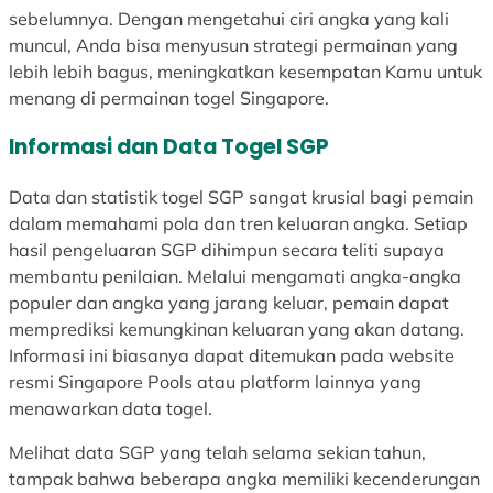
sebelumnya. Dengan mengetahui ciri angka yang kali
muncul, Anda bisa menyusun strategi permainan yang
lebih lebih bagus, meningkatkan kesempatan Kamu untuk
menang di permainan togel Singapore.
Informasi dan Data Togel SGP
Data dan statistik togel SGP sangat krusial bagi pemain
dalam memahami pola dan tren keluaran angka. Setiap
hasil pengeluaran SGP dihimpun secara teliti supaya
membantu penilaian. Melalui mengamati angka-angka
populer dan angka yang jarang keluar, pemain dapat
memprediksi kemungkinan keluaran yang akan datang.
Informasi ini biasanya dapat ditemukan pada website
resmi Singapore Pools atau platform lainnya yang
menawarkan data togel.
Melihat data SGP yang telah selama sekian tahun,
tampak bahwa beberapa angka memiliki kecenderungan