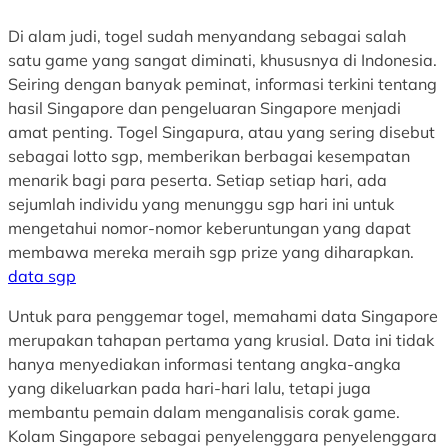
Di alam judi, togel sudah menyandang sebagai salah
satu game yang sangat diminati, khususnya di Indonesia.
Seiring dengan banyak peminat, informasi terkini tentang
hasil Singapore dan pengeluaran Singapore menjadi
amat penting. Togel Singapura, atau yang sering disebut
sebagai lotto sgp, memberikan berbagai kesempatan
menarik bagi para peserta. Setiap setiap hari, ada
sejumlah individu yang menunggu sgp hari ini untuk
mengetahui nomor-nomor keberuntungan yang dapat
membawa mereka meraih sgp prize yang diharapkan.
data sgp
Untuk para penggemar togel, memahami data Singapore
merupakan tahapan pertama yang krusial. Data ini tidak
hanya menyediakan informasi tentang angka-angka
yang dikeluarkan pada hari-hari lalu, tetapi juga
membantu pemain dalam menganalisis corak game.
Kolam Singapore sebagai penyelenggara penyelenggara