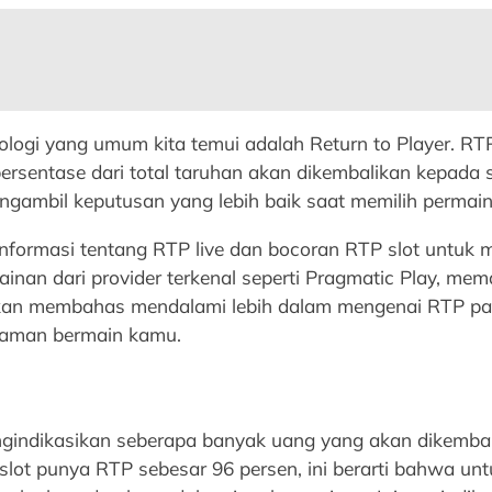
nologi yang umum kita temui adalah Return to Player. R
persentase dari total taruhan akan dikembalikan kepad
gambil keputusan yang lebih baik saat memilih permain
informasi tentang RTP live dan bocoran RTP slot untu
nan dari provider terkenal seperti Pragmatic Play, me
akan membahas mendalami lebih dalam mengenai RTP pad
alaman bermain kamu.
gindikasikan seberapa banyak uang yang akan dikembali
 slot punya RTP sebesar 96 persen, ini berarti bahwa un