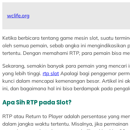
Skip
to
wclife.org
content
Ketika berbicara tentang game mesin slot, suatu termi
oleh semua pemain, sebab angka ini mengindikasikan 
tertentu. Dengan memahami RTP, para pemain bisa men
Sekarang, semakin banyak para pemain yang mencari 
yang lebih tinggi.
rtp slot
Apalagi bagi penggemar permai
kunci dalam mencapai kemenangan besar. Artikel ini 
ini, dan bagaimana hal ini bisa berdampak pada peng
Apa Sih RTP pada Slot?
RTP atau Return to Player adalah persentase yang men
dalam jangka waktu tertentu. Misalnya, jika permainan