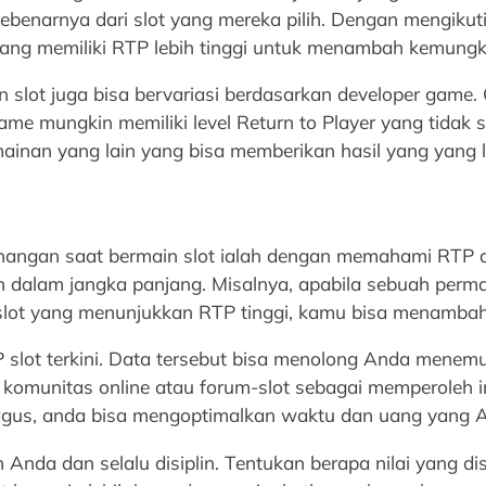
enarnya dari slot yang mereka pilih. Dengan mengikut
yang memiliki RTP lebih tinggi untuk menambah kemung
n slot juga bisa bervariasi berdasarkan developer game
game mungkin memiliki level Return to Player yang ti
rmainan yang lain yang bisa memberikan hasil yang yang 
angan saat bermain slot ialah dengan memahami RTP da
n dalam jangka panjang. Misalnya, apabila sebuah perm
 slot yang menunjukkan RTP tinggi, kamu bisa menamb
TP slot terkini. Data tersebut bisa menolong Anda men
n komunitas online atau forum-slot sebagai memperoleh 
agus, anda bisa mengoptimalkan waktu dan uang yang A
Anda dan selalu disiplin. Tentukan berapa nilai yang di