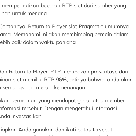
i memperhatikan bocoran RTP slot dari sumber yang
kinan untuk menang.
. Contohnya, Return to Player slot Pragmatic umumnya
dak sama. Memahami ini akan membimbing pemain dalam
lebih baik dalam waktu panjang.
n Return to Player. RTP merupakan prosentase dari
ainan slot memiliki RTP 96%, artinya bahwa, anda akan
ah kemungkinan meraih kemenangan.
emukan permainan yang mendapat gacor atau memberi
informasi tersebut. Dengan mengetahui informasi
nda investasikan.
siapkan Anda gunakan dan ikuti batas tersebut.