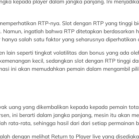
ngka kepada player dalam jangka panjang. Ini menjadika
 memperhatikan RTP-nya. Slot dengan RTP yang tinggi b
 Namun, ingatlah bahwa RTP ditetapkan berdasarkan ha
 hanya salah satu faktor yang seharusnya diperhatikan o
lain seperti tingkat volatilitas dan bonus yang ada oleh 
menangan kecil, sedangkan slot dengan RTP tinggi dan
masi ini akan memudahkan pemain dalam mengambil pilih
k uang yang dikembalikan kepada kepada pemain total 
rsen, ini berarti dalam jangka panjang, mesin itu akan m
 rata-rata, sehingga hasil dari dari setiap permainan b
lah dengan melihat Return to Player live yang disediakan