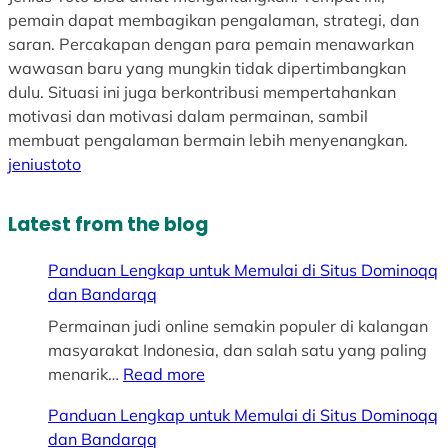
pemain dapat membagikan pengalaman, strategi, dan
saran. Percakapan dengan para pemain menawarkan
wawasan baru yang mungkin tidak dipertimbangkan
dulu. Situasi ini juga berkontribusi mempertahankan
motivasi dan motivasi dalam permainan, sambil
membuat pengalaman bermain lebih menyenangkan.
jeniustoto
Latest from the blog
Panduan Lengkap untuk Memulai di Situs Dominoqq
dan Bandarqq
Permainan judi online semakin populer di kalangan
masyarakat Indonesia, dan salah satu yang paling
:
menarik…
Read more
P
Panduan Lengkap untuk Memulai di Situs Dominoqq
a
dan Bandarqq
n