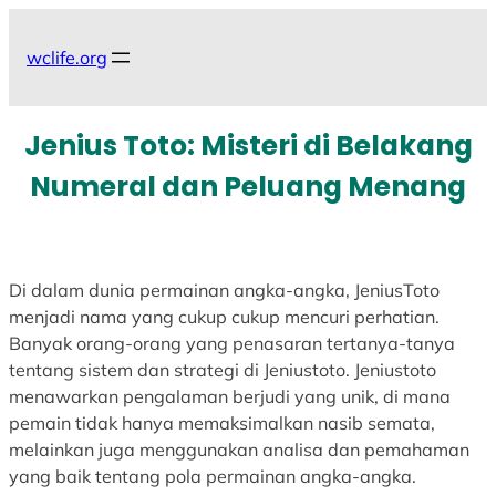
Skip
to
wclife.org
content
Jenius Toto: Misteri di Belakang
Numeral dan Peluang Menang
Di dalam dunia permainan angka-angka, JeniusToto
menjadi nama yang cukup cukup mencuri perhatian.
Banyak orang-orang yang penasaran tertanya-tanya
tentang sistem dan strategi di Jeniustoto. Jeniustoto
menawarkan pengalaman berjudi yang unik, di mana
pemain tidak hanya memaksimalkan nasib semata,
melainkan juga menggunakan analisa dan pemahaman
yang baik tentang pola permainan angka-angka.