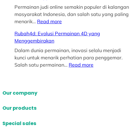
d
Permainan judi online semakin populer di kalangan
u
masyarakat Indonesia, dan salah satu yang paling
a
:
menarik…
Read more
n
P
Rubah4d: Evolusi Permainan 4D yang
L
a
Menggembirakan
e
n
n
d
Dalam dunia permainan, inovasi selalu menjadi
g
u
kunci untuk menarik perhatian para penggemar.
k
a
:
Salah satu permainan…
Read more
a
n
R
p
L
u
u
e
b
Our company
n
n
a
t
g
h
Our products
u
k
4
k
a
d
M
p
:
Special sales
e
u
E