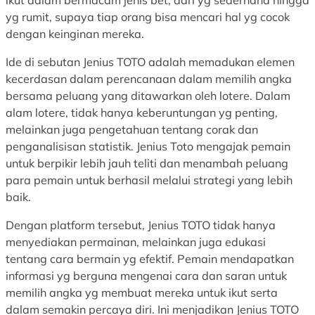
yg rumit, supaya tiap orang bisa mencari hal yg cocok
dengan keinginan mereka.
Ide di sebutan Jenius TOTO adalah memadukan elemen
kecerdasan dalam perencanaan dalam memilih angka
bersama peluang yang ditawarkan oleh lotere. Dalam
alam lotere, tidak hanya keberuntungan yg penting,
melainkan juga pengetahuan tentang corak dan
penganalisisan statistik. Jenius Toto mengajak pemain
untuk berpikir lebih jauh teliti dan menambah peluang
para pemain untuk berhasil melalui strategi yang lebih
baik.
Dengan platform tersebut, Jenius TOTO tidak hanya
menyediakan permainan, melainkan juga edukasi
tentang cara bermain yg efektif. Pemain mendapatkan
informasi yg berguna mengenai cara dan saran untuk
memilih angka yg membuat mereka untuk ikut serta
dalam semakin percaya diri. Ini menjadikan Jenius TOTO