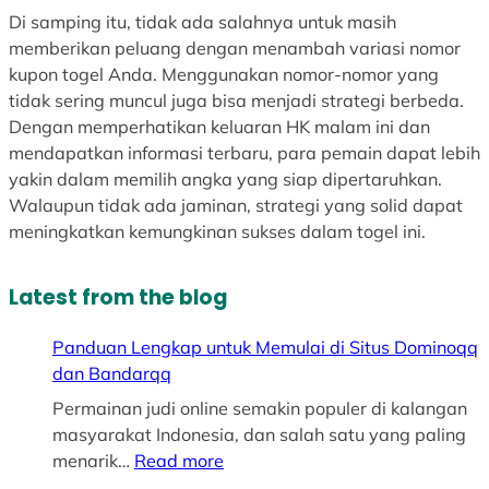
Di samping itu, tidak ada salahnya untuk masih
memberikan peluang dengan menambah variasi nomor
kupon togel Anda. Menggunakan nomor-nomor yang
tidak sering muncul juga bisa menjadi strategi berbeda.
Dengan memperhatikan keluaran HK malam ini dan
mendapatkan informasi terbaru, para pemain dapat lebih
yakin dalam memilih angka yang siap dipertaruhkan.
Walaupun tidak ada jaminan, strategi yang solid dapat
meningkatkan kemungkinan sukses dalam togel ini.
Latest from the blog
Panduan Lengkap untuk Memulai di Situs Dominoqq
dan Bandarqq
Permainan judi online semakin populer di kalangan
masyarakat Indonesia, dan salah satu yang paling
:
menarik…
Read more
P