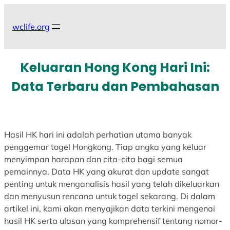
Skip
to
wclife.org
content
Keluaran Hong Kong Hari Ini:
Data Terbaru dan Pembahasan
Hasil HK hari ini adalah perhatian utama banyak
penggemar togel Hongkong. Tiap angka yang keluar
menyimpan harapan dan cita-cita bagi semua
pemainnya. Data HK yang akurat dan update sangat
penting untuk menganalisis hasil yang telah dikeluarkan
dan menyusun rencana untuk togel sekarang. Di dalam
artikel ini, kami akan menyajikan data terkini mengenai
hasil HK serta ulasan yang komprehensif tentang nomor-