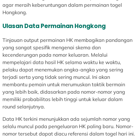
agar meraih keberuntungan dalam permainan togel
Hongkong.
Ulasan Data Permainan Hongkong
Tinjauan output permainan HK membagikan pandangan
yang sangat spesifik mengenai skema dan
kecenderungan pada nomor keluaran. Melalui
mempelajari data hasil HK selama waktu ke waktu,
pelaku dapat menemukan angka-angka yang sering
terjadi serta yang tidak sering muncul. Ini akan
membantu pemain untuk merumuskan taktik bermain
yang lebih baik, didasarkan pada nomor-nomor yang
memiliki probabilitas lebih tinggi untuk keluar dalam
round selanjutnya.
Data HK terkini menunjukkan ada sejumlah nomor yang
selalu muncul pada pengeluaran HK paling baru. Nomor-
nomor tersebut dapat diacu referensi dalam togel hari ini.