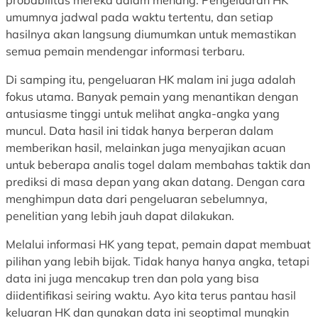
umumnya jadwal pada waktu tertentu, dan setiap
hasilnya akan langsung diumumkan untuk memastikan
semua pemain mendengar informasi terbaru.
Di samping itu, pengeluaran HK malam ini juga adalah
fokus utama. Banyak pemain yang menantikan dengan
antusiasme tinggi untuk melihat angka-angka yang
muncul. Data hasil ini tidak hanya berperan dalam
memberikan hasil, melainkan juga menyajikan acuan
untuk beberapa analis togel dalam membahas taktik dan
prediksi di masa depan yang akan datang. Dengan cara
menghimpun data dari pengeluaran sebelumnya,
penelitian yang lebih jauh dapat dilakukan.
Melalui informasi HK yang tepat, pemain dapat membuat
pilihan yang lebih bijak. Tidak hanya hanya angka, tetapi
data ini juga mencakup tren dan pola yang bisa
diidentifikasi seiring waktu. Ayo kita terus pantau hasil
keluaran HK dan gunakan data ini seoptimal mungkin