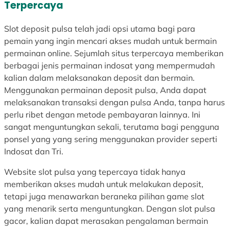
Terpercaya
m
i
n
i
t
4
Slot deposit pulsa telah jadi opsi utama bagi para
n
u
D
pemain yang ingin mencari akses mudah untuk bermain
o
s
y
permainan online. Sejumlah situs terpercaya memberikan
q
D
a
berbagai jenis permainan indosat yang mempermudah
q
o
n
kalian dalam melaksanakan deposit dan bermain.
d
m
g
Menggunakan permainan deposit pulsa, Anda dapat
a
i
M
melaksanakan transaksi dengan pulsa Anda, tanpa harus
n
n
e
perlu ribet dengan metode pembayaran lainnya. Ini
B
o
n
sangat menguntungkan sekali, terutama bagi pengguna
a
q
g
ponsel yang yang sering menggunakan provider seperti
n
q
g
Indosat dan Tri.
d
d
e
a
a
m
Website slot pulsa yang tepercaya tidak hanya
r
n
b
memberikan akses mudah untuk melakukan deposit,
q
B
i
tetapi juga menawarkan beraneka pilihan game slot
q
a
r
yang menarik serta menguntungkan. Dengan slot pulsa
n
a
gacor, kalian dapat merasakan pengalaman bermain
d
k