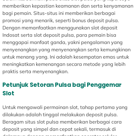
memberikan kepastian keamanan dan serta kenyamanan
bagi pemain. Situs-situs ini memberikan berbagai
promosi yang menarik, seperti bonus deposit pulsa.
Dengan memanfaatkan menggunakan slot deposit
Indosat serta slot deposit pulsa, para pemain bisa
menggapai manfaat ganda, yakni pengalaman yang
menyenangkan yang menyenangkan serta kemungkinan
untuk menang yang. Ini adalah kesempatan emas untuk
meningkatkan kemenangan secara metode yang lebih
praktis serta menyenangkan.
Petunjuk Setoran Pulsa bagi Penggemar
Slot
Untuk mengawali permainan slot, tahap pertama yang
dilakukan adalah tinggal melakukan deposit pulsa.
Beragam situs slot pulsa memberikan berbagai cara
deposit yang simpel dan cepat sekali, termasuk di