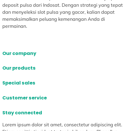
deposit pulsa dari Indosat. Dengan strategi yang tepat
dan menyeleksi slot pulsa yang gacor, kalian dapat
memaksimalkan peluang kemenangan Anda di
permainan.
Our company
Our products
Special sales
Customer service
Stay connected
Lorem ipsum dolor sit amet, consectetur adipiscing elit.