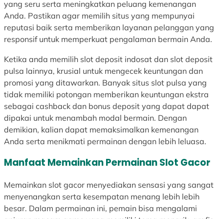
yang seru serta meningkatkan peluang kemenangan
a
a
Anda. Pastikan agar memilih situs yang mempunyai
r
n
reputasi baik serta memberikan layanan pelanggan yang
q
responsif untuk memperkuat pengalaman bermain Anda.
q
Ketika anda memilih slot deposit indosat dan slot deposit
pulsa lainnya, krusial untuk mengecek keuntungan dan
promosi yang ditawarkan. Banyak situs slot pulsa yang
tidak memiliki potongan memberikan keuntungan ekstra
sebagai cashback dan bonus deposit yang dapat dapat
dipakai untuk menambah modal bermain. Dengan
demikian, kalian dapat memaksimalkan kemenangan
Anda serta menikmati permainan dengan lebih leluasa.
Manfaat Memainkan Permainan Slot Gacor
Memainkan slot gacor menyediakan sensasi yang sangat
menyenangkan serta kesempatan menang lebih lebih
besar. Dalam permainan ini, pemain bisa mengalami