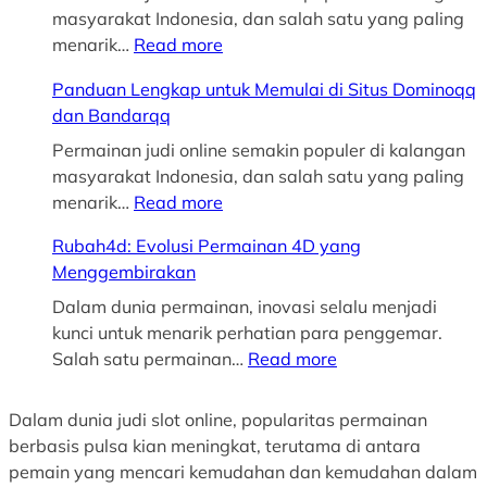
masyarakat Indonesia, dan salah satu yang paling
:
menarik…
Read more
P
Panduan Lengkap untuk Memulai di Situs Dominoqq
a
dan Bandarqq
n
d
Permainan judi online semakin populer di kalangan
u
masyarakat Indonesia, dan salah satu yang paling
a
:
menarik…
Read more
n
P
Rubah4d: Evolusi Permainan 4D yang
L
a
Menggembirakan
e
n
n
d
Dalam dunia permainan, inovasi selalu menjadi
g
u
kunci untuk menarik perhatian para penggemar.
k
a
:
Salah satu permainan…
Read more
a
n
R
p
L
u
Dalam dunia judi slot online, popularitas permainan
u
e
b
berbasis pulsa kian meningkat, terutama di antara
n
n
a
pemain yang mencari kemudahan dan kemudahan dalam