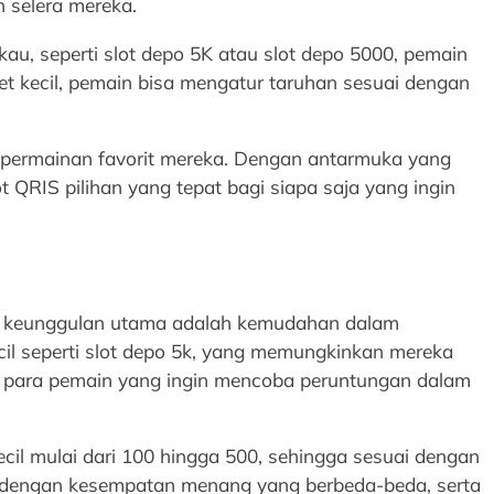
 selera mereka.
u, seperti slot depo 5K atau slot depo 5000, pemain
et kecil, pemain bisa mengatur taruhan sesuai dengan
 permainan favorit mereka. Dengan antarmuka yang
RIS pilihan yang tepat bagi siapa saja yang ingin
u keunggulan utama adalah kemudahan dalam
l seperti slot depo 5k, yang memungkinkan mereka
gi para pemain yang ingin mencoba peruntungan dalam
kecil mulai dari 100 hingga 500, sehingga sesuai dengan
an dengan kesempatan menang yang berbeda-beda, serta