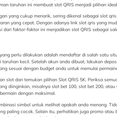
an taruhan ini membuat slot QRIS menjadi pilihan ide
gan yang cukup menarik, sering dikenal sebagai slot qr
yaran yang cepat. Dengan adanya link slot qris yang 
ri faktor-faktor ini menjadikan slot QRIS sebagai salah 
ng perlu dilakukan adalah mendaftar di salah satu situs
 taruhan kecil. Setelah akun anda dibuat, lakukan dep
 yang sesuai dengan budget anda untuk memulai permain
n slot dan temukan pilihan Slot QRIS 5K. Periksa semua o
ang diinginkan, misalnya slot bet 100, slot bet 200, atau
 bermain dengan maksimal.
mbinasi simbol untuk melihat apakah anda menang. Tidak
paling cocok. Selain itu, perhatikan juga promo atau b