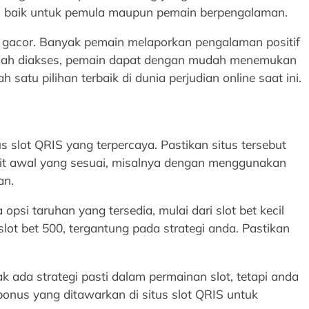
al baik untuk pemula maupun pemain berpengalaman.
is gacor. Banyak pemain melaporkan pengalaman positif
mudah diakses, pemain dapat dengan mudah menemukan
satu pilihan terbaik di dunia perjudian online saat ini.
 slot QRIS yang terpercaya. Pastikan situs tersebut
osit awal yang sesuai, misalnya dengan menggunakan
an.
psi taruhan yang tersedia, mulai dari slot bet kecil
 slot bet 500, tergantung pada strategi anda. Pastikan
 ada strategi pasti dalam permainan slot, tetapi anda
onus yang ditawarkan di situs slot QRIS untuk