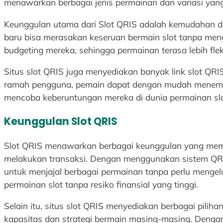
menawarkan berbagai jenis permainan dan variasi yang
Keunggulan utama dari Slot QRIS adalah kemudahan dal
baru bisa merasakan keseruan bermain slot tanpa meng
budgeting mereka, sehingga permainan terasa lebih fl
Situs slot QRIS juga menyediakan banyak link slot 
ramah pengguna, pemain dapat dengan mudah menemukan 
mencoba keberuntungan mereka di dunia permainan slo
Keunggulan Slot QRIS
Slot QRIS menawarkan berbagai keunggulan yang mem
melakukan transaksi. Dengan menggunakan sistem QRIS
untuk menjajal berbagai permainan tanpa perlu menge
permainan slot tanpa resiko finansial yang tinggi.
Selain itu, situs slot QRIS menyediakan berbagai piliha
kapasitas dan strategi bermain masing-masing. Denga