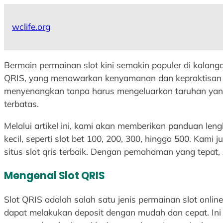
Skip
to
wclife.org
content
Bermain permainan slot kini semakin populer di kalanga
QRIS, yang menawarkan kenyamanan dan kepraktisan 
menyenangkan tanpa harus mengeluarkan taruhan yang t
terbatas.
Melalui artikel ini, kami akan memberikan panduan l
kecil, seperti slot bet 100, 200, 300, hingga 500. Ka
situs slot qris terbaik. Dengan pemahaman yang tep
Mengenal Slot QRIS
Slot QRIS adalah salah satu jenis permainan slot on
dapat melakukan deposit dengan mudah dan cepat. Ini 