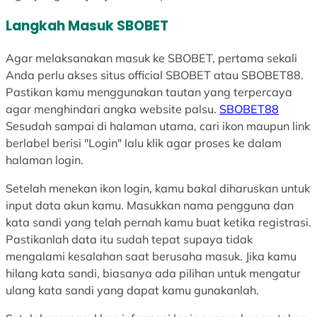
Langkah Masuk SBOBET
Agar melaksanakan masuk ke SBOBET, pertama sekali
Anda perlu akses situs official SBOBET atau SBOBET88.
Pastikan kamu menggunakan tautan yang terpercaya
agar menghindari angka website palsu.
SBOBET88
Sesudah sampai di halaman utama, cari ikon maupun link
berlabel berisi "Login" lalu klik agar proses ke dalam
halaman login.
Setelah menekan ikon login, kamu bakal diharuskan untuk
input data akun kamu. Masukkan nama pengguna dan
kata sandi yang telah pernah kamu buat ketika registrasi.
Pastikanlah data itu sudah tepat supaya tidak
mengalami kesalahan saat berusaha masuk. Jika kamu
hilang kata sandi, biasanya ada pilihan untuk mengatur
ulang kata sandi yang dapat kamu gunakanlah.