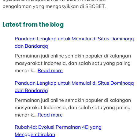
pengalaman yang mengasyikkan di SBOBET.
Latest from the blog
Panduan Lengkap untuk Memulai di Situs Dominoqq
dan Bandarqq
Permainan judi online semakin populer di kalangan
masyarakat Indonesia, dan salah satu yang paling
:
menarik…
Read more
P
Panduan Lengkap untuk Memulai di Situs Dominoqq
a
dan Bandarqq
n
d
Permainan judi online semakin populer di kalangan
u
masyarakat Indonesia, dan salah satu yang paling
a
:
menarik…
Read more
n
P
Rubah4d: Evolusi Permainan 4D yang
L
a
Menggembirakan
e
n