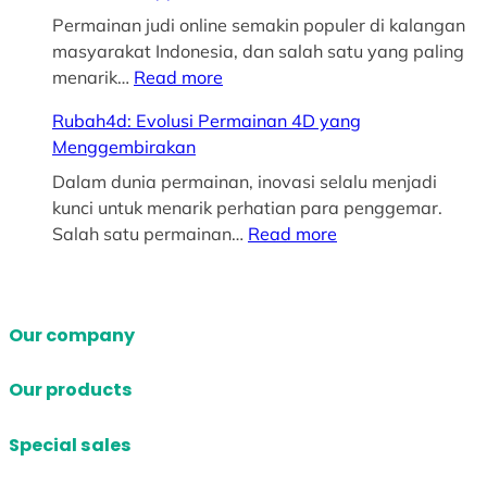
d
Permainan judi online semakin populer di kalangan
u
masyarakat Indonesia, dan salah satu yang paling
a
:
menarik…
Read more
n
P
Rubah4d: Evolusi Permainan 4D yang
L
a
Menggembirakan
e
n
n
d
Dalam dunia permainan, inovasi selalu menjadi
g
u
kunci untuk menarik perhatian para penggemar.
k
a
:
Salah satu permainan…
Read more
a
n
R
p
L
u
u
e
b
Our company
n
n
a
t
g
h
Our products
u
k
4
k
a
d
M
p
:
Special sales
e
u
E