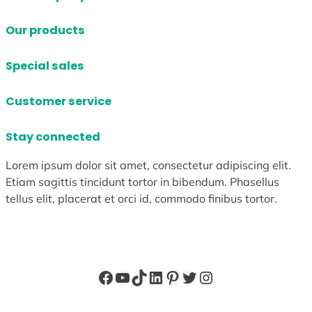
Our products
Special sales
Customer service
Stay connected
Lorem ipsum dolor sit amet, consectetur adipiscing elit.
Etiam sagittis tincidunt tortor in bibendum. Phasellus
tellus elit, placerat et orci id, commodo finibus tortor.
Facebook
YouTube
TikTok
LinkedIn
Pinterest
Twitter
Instagram