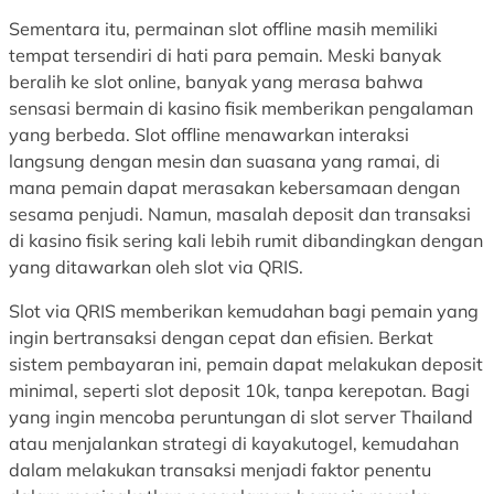
Sementara itu, permainan slot offline masih memiliki
tempat tersendiri di hati para pemain. Meski banyak
beralih ke slot online, banyak yang merasa bahwa
sensasi bermain di kasino fisik memberikan pengalaman
yang berbeda. Slot offline menawarkan interaksi
langsung dengan mesin dan suasana yang ramai, di
mana pemain dapat merasakan kebersamaan dengan
sesama penjudi. Namun, masalah deposit dan transaksi
di kasino fisik sering kali lebih rumit dibandingkan dengan
yang ditawarkan oleh slot via QRIS.
Slot via QRIS memberikan kemudahan bagi pemain yang
ingin bertransaksi dengan cepat dan efisien. Berkat
sistem pembayaran ini, pemain dapat melakukan deposit
minimal, seperti slot deposit 10k, tanpa kerepotan. Bagi
yang ingin mencoba peruntungan di slot server Thailand
atau menjalankan strategi di kayakutogel, kemudahan
dalam melakukan transaksi menjadi faktor penentu