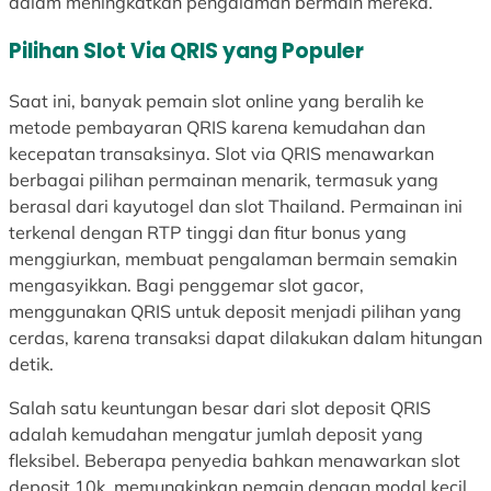
dalam meningkatkan pengalaman bermain mereka.
Pilihan Slot Via QRIS yang Populer
Saat ini, banyak pemain slot online yang beralih ke
metode pembayaran QRIS karena kemudahan dan
kecepatan transaksinya. Slot via QRIS menawarkan
berbagai pilihan permainan menarik, termasuk yang
berasal dari kayutogel dan slot Thailand. Permainan ini
terkenal dengan RTP tinggi dan fitur bonus yang
menggiurkan, membuat pengalaman bermain semakin
mengasyikkan. Bagi penggemar slot gacor,
menggunakan QRIS untuk deposit menjadi pilihan yang
cerdas, karena transaksi dapat dilakukan dalam hitungan
detik.
Salah satu keuntungan besar dari slot deposit QRIS
adalah kemudahan mengatur jumlah deposit yang
fleksibel. Beberapa penyedia bahkan menawarkan slot
deposit 10k, memungkinkan pemain dengan modal kecil