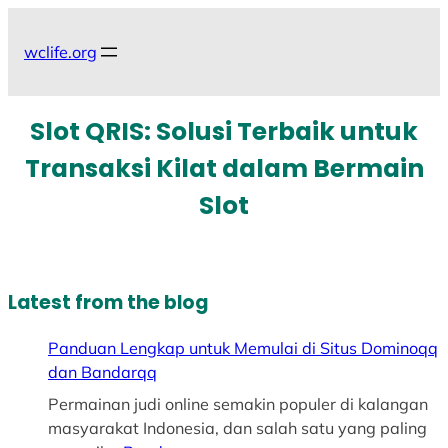
Skip
to
wclife.org
content
Slot QRIS: Solusi Terbaik untuk
Transaksi Kilat dalam Bermain
Slot
Latest from the blog
Panduan Lengkap untuk Memulai di Situs Dominoqq
dan Bandarqq
Permainan judi online semakin populer di kalangan
masyarakat Indonesia, dan salah satu yang paling