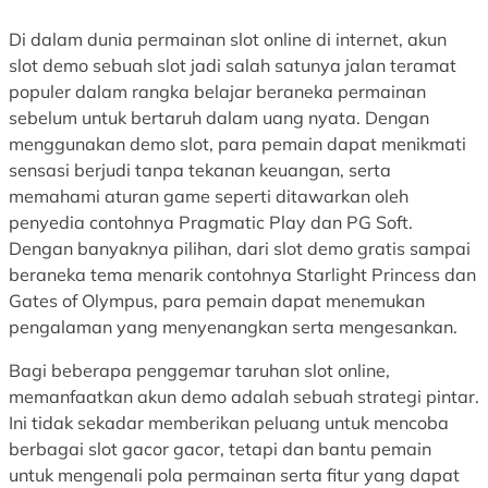
Di dalam dunia permainan slot online di internet, akun
slot demo sebuah slot jadi salah satunya jalan teramat
populer dalam rangka belajar beraneka permainan
sebelum untuk bertaruh dalam uang nyata. Dengan
menggunakan demo slot, para pemain dapat menikmati
sensasi berjudi tanpa tekanan keuangan, serta
memahami aturan game seperti ditawarkan oleh
penyedia contohnya Pragmatic Play dan PG Soft.
Dengan banyaknya pilihan, dari slot demo gratis sampai
beraneka tema menarik contohnya Starlight Princess dan
Gates of Olympus, para pemain dapat menemukan
pengalaman yang menyenangkan serta mengesankan.
Bagi beberapa penggemar taruhan slot online,
memanfaatkan akun demo adalah sebuah strategi pintar.
Ini tidak sekadar memberikan peluang untuk mencoba
berbagai slot gacor gacor, tetapi dan bantu pemain
untuk mengenali pola permainan serta fitur yang dapat