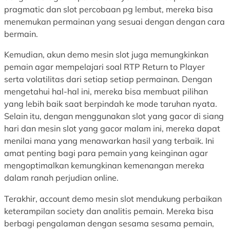
pragmatic dan slot percobaan pg lembut, mereka bisa
menemukan permainan yang sesuai dengan dengan cara
bermain.
Kemudian, akun demo mesin slot juga memungkinkan
pemain agar mempelajari soal RTP Return to Player
serta volatilitas dari setiap setiap permainan. Dengan
mengetahui hal-hal ini, mereka bisa membuat pilihan
yang lebih baik saat berpindah ke mode taruhan nyata.
Selain itu, dengan menggunakan slot yang gacor di siang
hari dan mesin slot yang gacor malam ini, mereka dapat
menilai mana yang menawarkan hasil yang terbaik. Ini
amat penting bagi para pemain yang keinginan agar
mengoptimalkan kemungkinan kemenangan mereka
dalam ranah perjudian online.
Terakhir, account demo mesin slot mendukung perbaikan
keterampilan society dan analitis pemain. Mereka bisa
berbagi pengalaman dengan sesama sesama pemain,