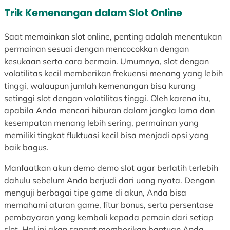
Trik Kemenangan dalam Slot Online
Saat memainkan slot online, penting adalah menentukan
permainan sesuai dengan mencocokkan dengan
kesukaan serta cara bermain. Umumnya, slot dengan
volatilitas kecil memberikan frekuensi menang yang lebih
tinggi, walaupun jumlah kemenangan bisa kurang
setinggi slot dengan volatilitas tinggi. Oleh karena itu,
apabila Anda mencari hiburan dalam jangka lama dan
kesempatan menang lebih sering, permainan yang
memiliki tingkat fluktuasi kecil bisa menjadi opsi yang
baik bagus.
Manfaatkan akun demo demo slot agar berlatih terlebih
dahulu sebelum Anda berjudi dari uang nyata. Dengan
menguji berbagai tipe game di akun, Anda bisa
memahami aturan game, fitur bonus, serta persentase
pembayaran yang kembali kepada pemain dari setiap
slot. Hal ini akan sangat memberikan bantuan Anda