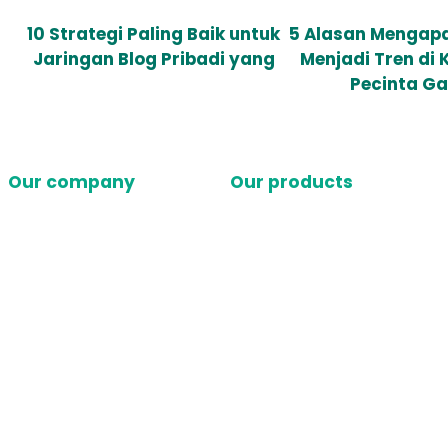
10 Strategi Paling Baik untuk
5 Alasan Mengap
Jaringan Blog Pribadi yang
Menjadi Tren di
Pecinta G
Our company
Our products