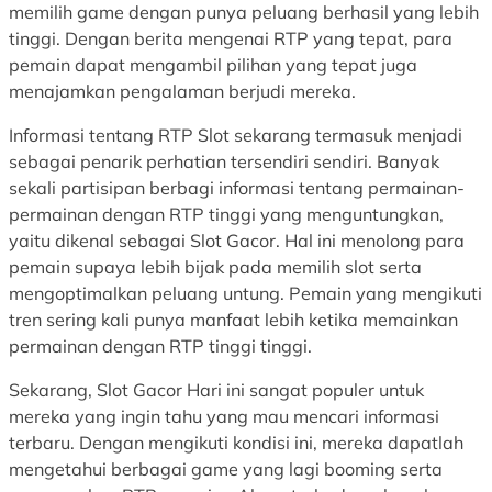
memilih game dengan punya peluang berhasil yang lebih
tinggi. Dengan berita mengenai RTP yang tepat, para
pemain dapat mengambil pilihan yang tepat juga
menajamkan pengalaman berjudi mereka.
Informasi tentang RTP Slot sekarang termasuk menjadi
sebagai penarik perhatian tersendiri sendiri. Banyak
sekali partisipan berbagi informasi tentang permainan-
permainan dengan RTP tinggi yang menguntungkan,
yaitu dikenal sebagai Slot Gacor. Hal ini menolong para
pemain supaya lebih bijak pada memilih slot serta
mengoptimalkan peluang untung. Pemain yang mengikuti
tren sering kali punya manfaat lebih ketika memainkan
permainan dengan RTP tinggi tinggi.
Sekarang, Slot Gacor Hari ini sangat populer untuk
mereka yang ingin tahu yang mau mencari informasi
terbaru. Dengan mengikuti kondisi ini, mereka dapatlah
mengetahui berbagai game yang lagi booming serta