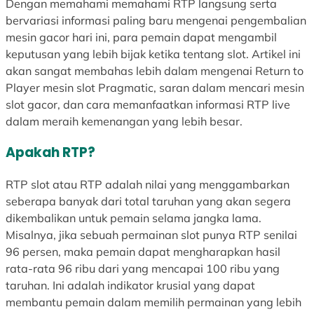
Dengan memahami memahami RTP langsung serta
bervariasi informasi paling baru mengenai pengembalian
mesin gacor hari ini, para pemain dapat mengambil
keputusan yang lebih bijak ketika tentang slot. Artikel ini
akan sangat membahas lebih dalam mengenai Return to
Player mesin slot Pragmatic, saran dalam mencari mesin
slot gacor, dan cara memanfaatkan informasi RTP live
dalam meraih kemenangan yang lebih besar.
Apakah RTP?
RTP slot atau RTP adalah nilai yang menggambarkan
seberapa banyak dari total taruhan yang akan segera
dikembalikan untuk pemain selama jangka lama.
Misalnya, jika sebuah permainan slot punya RTP senilai
96 persen, maka pemain dapat mengharapkan hasil
rata-rata 96 ribu dari yang mencapai 100 ribu yang
taruhan. Ini adalah indikator krusial yang dapat
membantu pemain dalam memilih permainan yang lebih