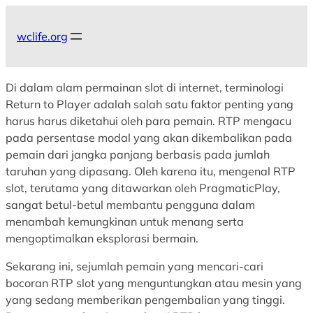
Skip
to
wclife.org
content
Di dalam alam permainan slot di internet, terminologi
Return to Player adalah salah satu faktor penting yang
harus harus diketahui oleh para pemain. RTP mengacu
pada persentase modal yang akan dikembalikan pada
pemain dari jangka panjang berbasis pada jumlah
taruhan yang dipasang. Oleh karena itu, mengenal RTP
slot, terutama yang ditawarkan oleh PragmaticPlay,
sangat betul-betul membantu pengguna dalam
menambah kemungkinan untuk menang serta
mengoptimalkan eksplorasi bermain.
Sekarang ini, sejumlah pemain yang mencari-cari
bocoran RTP slot yang menguntungkan atau mesin yang
yang sedang memberikan pengembalian yang tinggi.