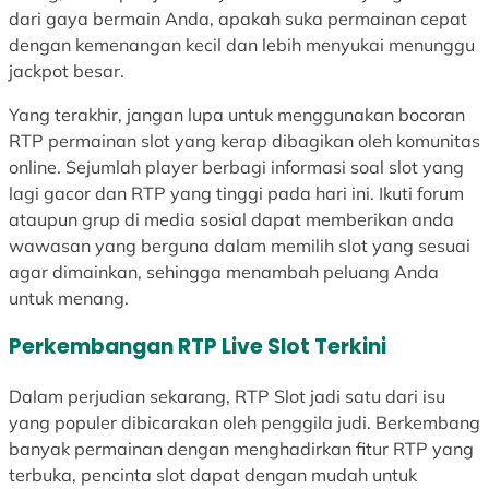
dari gaya bermain Anda, apakah suka permainan cepat
dengan kemenangan kecil dan lebih menyukai menunggu
jackpot besar.
Yang terakhir, jangan lupa untuk menggunakan bocoran
RTP permainan slot yang kerap dibagikan oleh komunitas
online. Sejumlah player berbagi informasi soal slot yang
lagi gacor dan RTP yang tinggi pada hari ini. Ikuti forum
ataupun grup di media sosial dapat memberikan anda
wawasan yang berguna dalam memilih slot yang sesuai
agar dimainkan, sehingga menambah peluang Anda
untuk menang.
Perkembangan RTP Live Slot Terkini
Dalam perjudian sekarang, RTP Slot jadi satu dari isu
yang populer dibicarakan oleh penggila judi. Berkembang
banyak permainan dengan menghadirkan fitur RTP yang
terbuka, pencinta slot dapat dengan mudah untuk