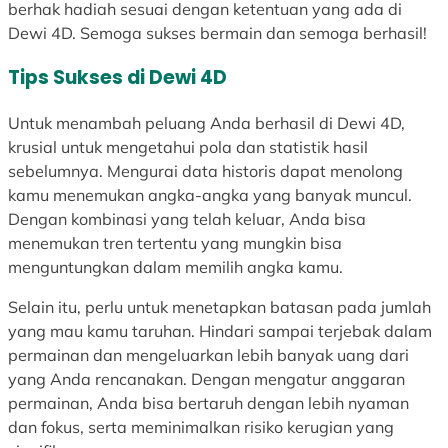
berhak hadiah sesuai dengan ketentuan yang ada di
Dewi 4D. Semoga sukses bermain dan semoga berhasil!
Tips Sukses di Dewi 4D
Untuk menambah peluang Anda berhasil di Dewi 4D,
krusial untuk mengetahui pola dan statistik hasil
sebelumnya. Mengurai data historis dapat menolong
kamu menemukan angka-angka yang banyak muncul.
Dengan kombinasi yang telah keluar, Anda bisa
menemukan tren tertentu yang mungkin bisa
menguntungkan dalam memilih angka kamu.
Selain itu, perlu untuk menetapkan batasan pada jumlah
yang mau kamu taruhan. Hindari sampai terjebak dalam
permainan dan mengeluarkan lebih banyak uang dari
yang Anda rencanakan. Dengan mengatur anggaran
permainan, Anda bisa bertaruh dengan lebih nyaman
dan fokus, serta meminimalkan risiko kerugian yang