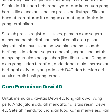
Selain dari itu, ada beberapa syarat dan ketentuan yang
harus dilaksanakan sebelum proses berikutnya. Silakan
baca aturan-aturan itu dengan cermat agar tidak ada
yang terabaikan.
Setelah proses registrasi sukses, pemain akan segera
menerima pemberitahuan melalui email atau pesan
singkat. Ini menunjukkan bahwa akun pemain sudah
berfungsi dan dapat segera dipakai. Jangan lupa untuk
menyempurnakan pengesahan jika dibutuhkan. Dengan
akun yang sudah terdaftar, anda dapat mulai merasakan
berbagai aktivitas yang ada oleh D4D dan bersiap diri
untuk meraih hasil yang terbaik.
Cara Permainan Dewi 4D
Untuk memulai aktivitas Dewi 4D, langkah awal yang
perlu Anda jalani adalah mendaftar di situs resmi Dewi
4D. Setelah mendaftar, jangan lupa Kamu menyelesaikan