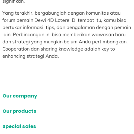
signifikan.
Yang terakhir, bergabunglah dengan komunitas atau
forum pemain Dewi 4D Lotere. Di tempat itu, kamu bisa
bertukar informasi, tips, dan pengalaman dengan pemain
lain. Perbincangan ini bisa memberikan wawasan baru
dan strategi yang mungkin belum Anda pertimbangkan.
Cooperation dan sharing knowledge adalah key to
enhancing strategi Anda.
Our company
Our products
Special sales