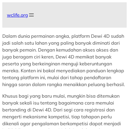
Skip
to
wclife.org
content
Dalam dunia permainan angka, platform Dewi 4D sudah
jadi salah satu lahan yang paling banyak diminati dari
banyak pemain. Dengan kemudahan akses akses dan
juga beragam ciri keren, Dewi 4D memikat banyak
peserta yang berkeinginan menguji keberuntungan
mereka. Konten ini bakal menyediakan panduan lengkap
tentang platform ini, mulai dari tahap pendaftaran
hingga saran dalam rangka menaikkan peluang berhasil.
Khusus bagi yang baru mulai, mungkin bisa ditemukan
banyak sekali isu tentang bagaimana cara memulai
bertanding di Dewi 4D. Dari segi cara registrasi dan
mengerti mekanisme kompetisi, tiap tahapan perlu
dikenali agar pengalaman berkompetisi dapat menjadi