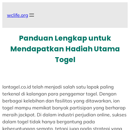
Skip
to
wclife.org
content
Panduan Lengkap untuk
Mendapatkan Hadiah Utama
Togel
Iontogel.co.id telah menjadi salah satu lapak paling
terkenal di kalangan para penggemar togel. Dengan
berbagai kelebihan dan fasilitas yang ditawarkan, ion
togel mampu memikat banyak partisipan yang berharap
meraih jackpot. Di dalam industri perjudian online, sukses
dalam togel tidak hanya bergantung pada
keberuntungan semata, tetapi juga pada strategi yang