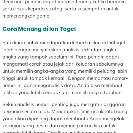
demikian, pemain dapat merasa tenang ketika bermain
serta fokus kepada strategi serta kesempatan untuk
memenangkan game.
Cara Menang di Ion Togel
Satu kunci untuk mendapatkan keberhasilan di Iontogel
ialah dengan menjalankan analisis terhadap angka-
angka yang tampak sebelum ini. Para pemain dapat
mengamati corak atau jejak dari keluaran sebelumnya
untuk memilih angka-angka yang memiliki peluang lebih
tinggi untuk tampak kembali. Dengan memantau nomor-
nomor ini dan menganalisis data, Anda bisa membuat
pilihan yang lebih cerdas saat memilih angka taruhan.
Selain analisis nomor, penting juga mengatur anggaran
bermain secara bijak. Menetapkan limit untuk total uang
yang akan dipasang dapat membantu Anda mengelak
kerugian yang besar dan memungkinkan kita untuk
bermain lebih lama. Pastikan untuk hanya menaruh