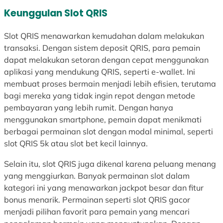
Keunggulan Slot QRIS
Slot QRIS menawarkan kemudahan dalam melakukan
transaksi. Dengan sistem deposit QRIS, para pemain
dapat melakukan setoran dengan cepat menggunakan
aplikasi yang mendukung QRIS, seperti e-wallet. Ini
membuat proses bermain menjadi lebih efisien, terutama
bagi mereka yang tidak ingin repot dengan metode
pembayaran yang lebih rumit. Dengan hanya
menggunakan smartphone, pemain dapat menikmati
berbagai permainan slot dengan modal minimal, seperti
slot QRIS 5k atau slot bet kecil lainnya.
Selain itu, slot QRIS juga dikenal karena peluang menang
yang menggiurkan. Banyak permainan slot dalam
kategori ini yang menawarkan jackpot besar dan fitur
bonus menarik. Permainan seperti slot QRIS gacor
menjadi pilihan favorit para pemain yang mencari