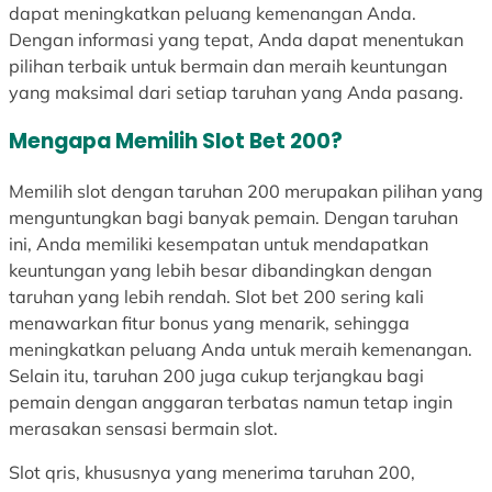
dapat meningkatkan peluang kemenangan Anda.
Dengan informasi yang tepat, Anda dapat menentukan
pilihan terbaik untuk bermain dan meraih keuntungan
yang maksimal dari setiap taruhan yang Anda pasang.
Mengapa Memilih Slot Bet 200?
Memilih slot dengan taruhan 200 merupakan pilihan yang
menguntungkan bagi banyak pemain. Dengan taruhan
ini, Anda memiliki kesempatan untuk mendapatkan
keuntungan yang lebih besar dibandingkan dengan
taruhan yang lebih rendah. Slot bet 200 sering kali
menawarkan fitur bonus yang menarik, sehingga
meningkatkan peluang Anda untuk meraih kemenangan.
Selain itu, taruhan 200 juga cukup terjangkau bagi
pemain dengan anggaran terbatas namun tetap ingin
merasakan sensasi bermain slot.
Slot qris, khususnya yang menerima taruhan 200,