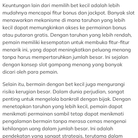
Keuntungan lain dari memilih bet kecil adalah lebih
mudahnya mencapai fitur bonus dan jackpot. Banyak slot
menawarkan mekanisme di mana taruhan yang lebih
kecil dapat memungkinkan akses ke permainan bonus
atau putaran gratis. Dengan taruhan yang lebih rendah,
pemain memiliki kesempatan untuk membuka fitur-fitur
menarik ini, yang dapat meningkatkan peluang menang
tanpa harus mempertaruhkan jumlah besar. Ini sejalan
dengan konsep slot gampang menang yang banyak
dicari oleh para pemain.
Selain itu, bermain dengan bet kecil juga mengurangi
risiko kerugian besar. Dalam dunia perjudian, sangat
penting untuk mengelola bankroll dengan bijak. Dengan
menetapkan taruhan yang lebih kecil, pemain dapat
menikmati permainan sambil tetap dapat menikmati
pengalaman bermain tanpa merasa cemas mengenai
kehilangan uang dalam jumlah besar. Ini adalah
pendekatan yang sangat strategis, terutama dalam