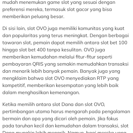
mudah menemukan game slot yang sesuai dengan
preferensi mereka, termasuk slot gacor yang bisa
memberikan peluang besar.
Di sisi lain, slot OVO juga memiliki komunitas yang kuat
dan popularitas yang terus meningkat. Dengan berbagai
tawaran slot, pemain dapat memilih antara slot bet 100
hingga slot bet 400 tanpa kesulitan. OVO juga
memberikan kemudahan melalui fitur-fitur seperti
pembayaran QRIS yang semakin memudahkan transaksi
dan menarik lebih banyak pemain. Banyak juga yang
mengklaim bahwa slot OVO menyediakan RTP yang
kompetitif, memberikan kesempatan yang lebih baik
dalam menghasilkan kemenangan.
Ketika memilih antara slot Dana dan slot OVO,
pertimbangan utama harus mengarah pada pengalaman
bermain dan apa yang dicari oleh pemain. Jika fokus
pada taruhan kecil dan kemudahan dalam transaksi, slot
Dana mungkin lebih menarik. Namun, bagi mereka yang