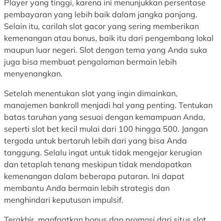
Player yang tinggi, karena ini menunjukkan persentase
pembayaran yang lebih baik dalam jangka panjang.
Selain itu, carilah slot gacor yang sering memberikan
kemenangan atau bonus, baik itu dari pengembang lokal
maupun luar negeri. Slot dengan tema yang Anda suka
juga bisa membuat pengalaman bermain lebih
menyenangkan.
Setelah menentukan slot yang ingin dimainkan,
manajemen bankroll menjadi hal yang penting. Tentukan
batas taruhan yang sesuai dengan kemampuan Anda,
seperti slot bet kecil mulai dari 100 hingga 500. Jangan
tergoda untuk bertaruh lebih dari yang bisa Anda
tanggung. Selalu ingat untuk tidak mengejar kerugian
dan tetaplah tenang meskipun tidak mendapatkan
kemenangan dalam beberapa putaran. Ini dapat
membantu Anda bermain lebih strategis dan
menghindari keputusan impulsif.
Terakhir, manfaatkan bonus dan promosi dari situs slot