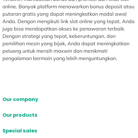
online. Banyak platform menawarkan bonus deposit atau
putaran gratis yang dapat meningkatkan modal awal
Anda. Dengan mengikuti link slot online yang tepat, Anda
juga bisa mendapatkan akses ke penawaran terbaik.
Dengan strategi yang tepat, keberuntungan, dan
pemilihan mesin yang bijak, Anda dapat meningkatkan
peluang untuk meraih maxwin dan menikmati
pengalaman bermain yang lebih menguntungkan.
Our company
Our products
Special sales