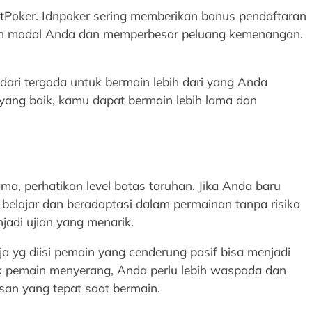
tPoker. Idnpoker sering memberikan bonus pendaftaran
kan modal Anda dan memperbesar peluang kemenangan.
ndari tergoda untuk bermain lebih dari yang Anda
ng baik, kamu dapat bermain lebih lama dan
, perhatikan level batas taruhan. Jika Anda baru
belajar dan beradaptasi dalam permainan tanpa risiko
jadi ujian yang menarik.
ja yg diisi pemain yang cenderung pasif bisa menjadi
yak pemain menyerang, Anda perlu lebih waspada dan
an yang tepat saat bermain.