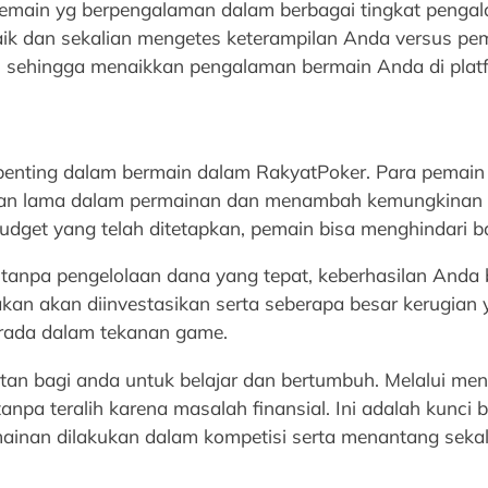
i pemain yg berpengalaman dalam berbagai tingkat pen
aik dan sekalian mengetes keterampilan Anda versus pem
, sehingga menaikkan pengalaman bermain Anda di plat
penting dalam bermain dalam RakyatPoker. Para pemain
ahan lama dalam permainan dan menambah kemungkinan
dget yang telah ditetapkan, pemain bisa menghindari b
, tanpa pengelolaan dana yang tepat, keberhasilan Anda
akan akan diinvestasikan serta seberapa besar kerugian
berada dalam tekanan game.
tan bagi anda untuk belajar dan bertumbuh. Melalui me
anpa teralih karena masalah finansial. Ini adalah kunci
mainan dilakukan dalam kompetisi serta menantang sekal