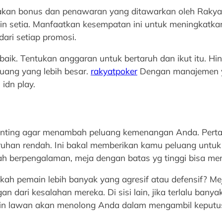
akan bonus dan penawaran yang ditawarkan oleh Rakya
in setia. Manfaatkan kesempatan ini untuk meningkat
ari setiap promosi.
 baik. Tentukan anggaran untuk bertaruh dan ikut itu. Hi
 uang yang lebih besar.
rakyatpoker
Dengan manajemen ya
idn play.
nting agar menambah peluang kemenangan Anda. Pertama
uhan rendah. Ini bakal memberikan kamu peluang untuk 
dah berpengalaman, meja dengan batas yg tinggi bisa men
 kah pemain lebih banyak yang agresif atau defensif? Me
 dari kesalahan mereka. Di sisi lain, jika terlalu ban
in lawan akan menolong Anda dalam mengambil keputus