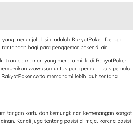
rm yang menonjol di sini adalah RakyatPoker. Dengan
antangan bagi para penggemar poker di air.
katkan permainan yang mereka miliki di RakyatPoker.
 memberikan wawasan untuk para pemain, baik pemula
m RakyatPoker serta memahami lebih jauh tentang
gam tangan kartu dan kemungkinan kemenangan sangat
an. Kenali juga tentang posisi di meja, karena posisi