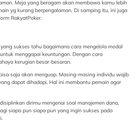
galaman. Meja yang beragam akan membawa kamu lebih
ain yg kurang berpengalaman. Di samping itu, ini juga
form RakyatPoker.
 yang sukses tahu bagaimana cara mengelola modal
 untuk menggapai keuntungan. Dengan cara
ahaya kerugian besar-besaran.
 bisa saja akan menguap. Masing-masing individu wajib
 yang dapat dihadapi. Hal ini membantu pemain agar
ndisiplinkan dirimu mengenai soal manajemen dana,
 bagi siapa pun siapa pun yang ingin sukses pada
i.