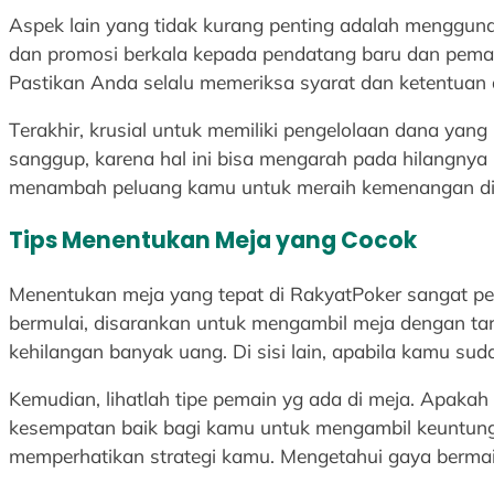
Aspek lain yang tidak kurang penting adalah menggun
dan promosi berkala kepada pendatang baru dan pema
Pastikan Anda selalu memeriksa syarat dan ketentuan d
Terakhir, krusial untuk memiliki pengelolaan dana yang
sanggup, karena hal ini bisa mengarah pada hilangnya
menambah peluang kamu untuk meraih kemenangan di 
Tips Menentukan Meja yang Cocok
Menentukan meja yang tepat di RakyatPoker sangat pe
bermulai, disarankan untuk mengambil meja dengan tar
kehilangan banyak uang. Di sisi lain, apabila kamu su
Kemudian, lihatlah tipe pemain yg ada di meja. Apakah
kesempatan baik bagi kamu untuk mengambil keuntungan
memperhatikan strategi kamu. Mengetahui gaya berma