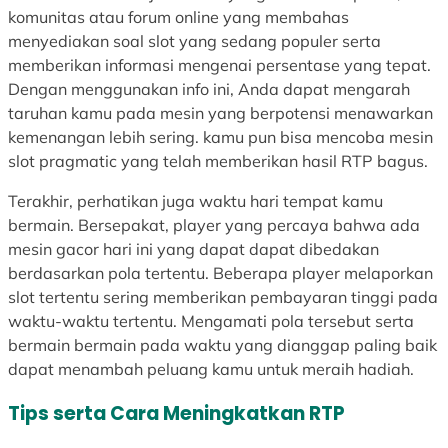
komunitas atau forum online yang membahas
menyediakan soal slot yang sedang populer serta
memberikan informasi mengenai persentase yang tepat.
Dengan menggunakan info ini, Anda dapat mengarah
taruhan kamu pada mesin yang berpotensi menawarkan
kemenangan lebih sering. kamu pun bisa mencoba mesin
slot pragmatic yang telah memberikan hasil RTP bagus.
Terakhir, perhatikan juga waktu hari tempat kamu
bermain. Bersepakat, player yang percaya bahwa ada
mesin gacor hari ini yang dapat dapat dibedakan
berdasarkan pola tertentu. Beberapa player melaporkan
slot tertentu sering memberikan pembayaran tinggi pada
waktu-waktu tertentu. Mengamati pola tersebut serta
bermain bermain pada waktu yang dianggap paling baik
dapat menambah peluang kamu untuk meraih hadiah.
Tips serta Cara Meningkatkan RTP