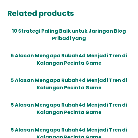
Related products
10 Strategi Paling Baik untuk Jaringan Blog
Pribadi yang
5 Alasan Mengapa Rubah4d Menjadi Tren di
Kalangan Pecinta Game
5 Alasan Mengapa Rubah4d Menjadi Tren di
Kalangan Pecinta Game
5 Alasan Mengapa Rubah4d Menjadi Tren di
Kalangan Pecinta Game
5 Alasan Mengapa Rubah4d Menjadi Tren di
Kalangan Pecinta Game