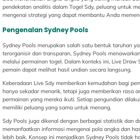
pendekatan analitis dalam Togel Sdy, peluang untuk mer
mengenai strategi yang dapat membantu Anda memena
Pengenalan Sydney Pools
Sydney Pools merupakan salah satu bentuk taruhan yan
terorganisir dan transparan, Sydney Pools menawarka
melalui permainan togel. Dalam konteks ini, Live Draw 
pemain dapat melihat hasil undian secara langsung.
Keberadaan Live Sdy memberikan kemudahan bagi pemain
hanya sekadar menarik, tetapi juga memberikan rasa 
permainan yang mereka ikuti. Setiap pengundian dila
memiliki peluang yang sama untuk menang.
Sdy Pools juga dikenal dengan berbagai statistik da
memanfaatkan informasi mengenai pola angka dan has
lebih baik. Konsep ini menjadikan Sydney Pools tidak 