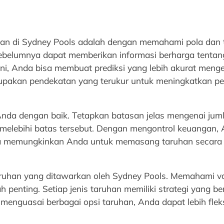
an di Sydney Pools adalah dengan memahami pola dan 
w sebelumnya dapat memberikan informasi berharga tenta
ini, Anda bisa membuat prediksi yang lebih akurat meng
erupakan pendekatan yang terukur untuk meningkatkan p
 Anda dengan baik. Tetapkan batasan jelas mengenai jum
 melebihi batas tersebut. Dengan mengontrol keuangan,
juga memungkinkan Anda untuk memasang taruhan secara
 taruhan yang ditawarkan oleh Sydney Pools. Memahami va
 penting. Setiap jenis taruhan memiliki strategi yang ber
menguasai berbagai opsi taruhan, Anda dapat lebih flek