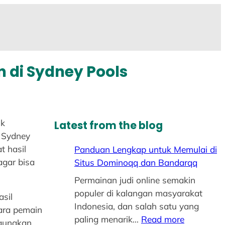
 di Sydney Pools
uk
Latest from the blog
h Sydney
t hasil
Panduan Lengkap untuk Memulai di
agar bisa
Situs Dominoqq dan Bandarqq
Permainan judi online semakin
populer di kalangan masyarakat
asil
Indonesia, dan salah satu yang
ara pemain
:
paling menarik…
Read more
ggunakan