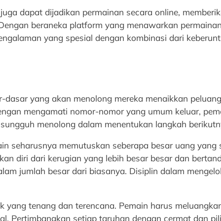
el juga dapat dijadikan permainan secara online, memb
sli. Dengan beraneka platform yang menawarkan permai
engalaman yang spesial dengan kombinasi dari keberun
ar-dasar yang akan menolong mereka menaikkan peluan
Dengan mengamati nomor-nomor yang umum keluar, pemai
n sungguh menolong dalam menentukan langkah berikutn
ain seharusnya memutuskan seberapa besar uang yang s
diri dari kerugian yang lebih besar besar dan bertandi
lam jumlah besar dari biasanya. Disiplin dalam menge
ktik yang tenang dan terencana. Pemain harus meluangka
al. Pertimbangkan setiap taruhan dengan cermat dan pil