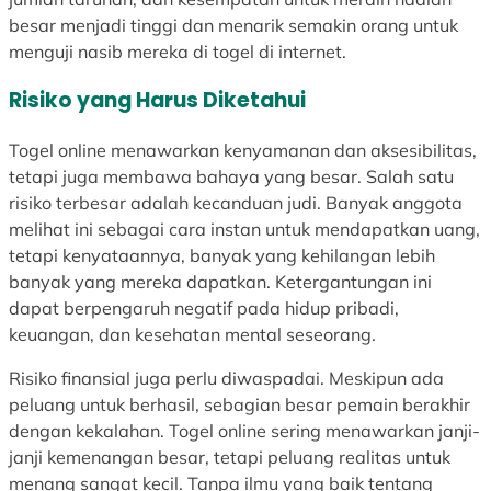
besar menjadi tinggi dan menarik semakin orang untuk
menguji nasib mereka di togel di internet.
Risiko yang Harus Diketahui
Togel online menawarkan kenyamanan dan aksesibilitas,
tetapi juga membawa bahaya yang besar. Salah satu
risiko terbesar adalah kecanduan judi. Banyak anggota
melihat ini sebagai cara instan untuk mendapatkan uang,
tetapi kenyataannya, banyak yang kehilangan lebih
banyak yang mereka dapatkan. Ketergantungan ini
dapat berpengaruh negatif pada hidup pribadi,
keuangan, dan kesehatan mental seseorang.
Risiko finansial juga perlu diwaspadai. Meskipun ada
peluang untuk berhasil, sebagian besar pemain berakhir
dengan kekalahan. Togel online sering menawarkan janji-
janji kemenangan besar, tetapi peluang realitas untuk
menang sangat kecil. Tanpa ilmu yang baik tentang