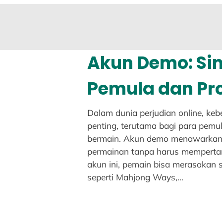
Akun Demo: Si
Pemula dan Pr
Dalam dunia perjudian online, ke
penting, terutama bagi para pemu
bermain. Akun demo menawarkan 
permainan tanpa harus mempert
akun ini, pemain bisa merasakan 
seperti Mahjong Ways,…