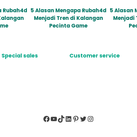
a Rubah4d
5 Alasan Mengapa Rubah4d
5 Alasan
 Kalangan
Menjadi Tren di Kalangan
Menjadi 
ame
Pecinta Game
Pe
Special sales
Customer service
Facebook
YouTube
TikTok
LinkedIn
Pinterest
Twitter
Instagram