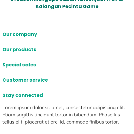
Kalangan Pecinta Game
Our company
Our products
Special sales
Customer service
Stay connected
Lorem ipsum dolor sit amet, consectetur adipiscing elit.
Etiam sagittis tincidunt tortor in bibendum. Phasellus
tellus elit, placerat et orci id, commodo finibus tortor.