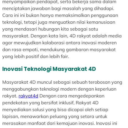
menyampaikan pendapat, serta bekerja sama dalam
menciptakan jawaban bagi masalah yang dihadapi.
Cara ini ini bukan hanya memaksimalkan penggunaan
teknologi, tetapi juga menguatkan nilai kemanusiaan
yang mendasari hubungan kita sebagai satu
masyarakat. Dengan kata lain, 4D rakyat adalah media
agar mewujudkan kolaborasi antara inovasi moderen
dan rasa empati, mendukung gambaran masyarakat
yang lebih positif dan lebih fair.
Inovasi Teknologi Masyarakat 4D
Masyarakat 4D muncul sebagai sebuah terobosan yang
menggabungkan teknologi modern dengan keperluan
rakyat.
rakyat4d
Dengan cara mengedepankan
pendekatan yang bersifat inklusif, Rakyat 4D
menyediakan solusi yang bisa dicapai oleh setiap
lapisan, menawarkan peluang yang setara untuk
merasakan manfaat dari kemajuan inovasi. Inovasi ini