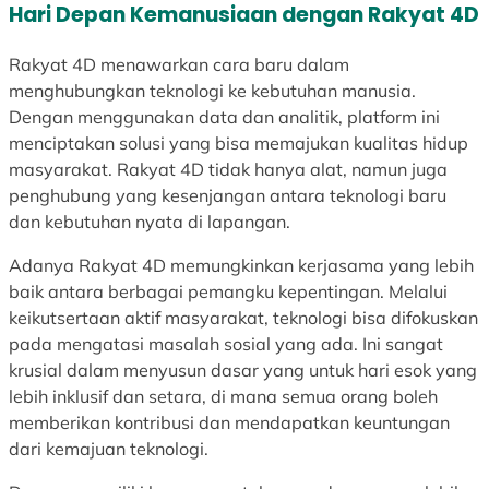
Hari Depan Kemanusiaan dengan Rakyat 4D
Rakyat 4D menawarkan cara baru dalam
menghubungkan teknologi ke kebutuhan manusia.
Dengan menggunakan data dan analitik, platform ini
menciptakan solusi yang bisa memajukan kualitas hidup
masyarakat. Rakyat 4D tidak hanya alat, namun juga
penghubung yang kesenjangan antara teknologi baru
dan kebutuhan nyata di lapangan.
Adanya Rakyat 4D memungkinkan kerjasama yang lebih
baik antara berbagai pemangku kepentingan. Melalui
keikutsertaan aktif masyarakat, teknologi bisa difokuskan
pada mengatasi masalah sosial yang ada. Ini sangat
krusial dalam menyusun dasar yang untuk hari esok yang
lebih inklusif dan setara, di mana semua orang boleh
memberikan kontribusi dan mendapatkan keuntungan
dari kemajuan teknologi.