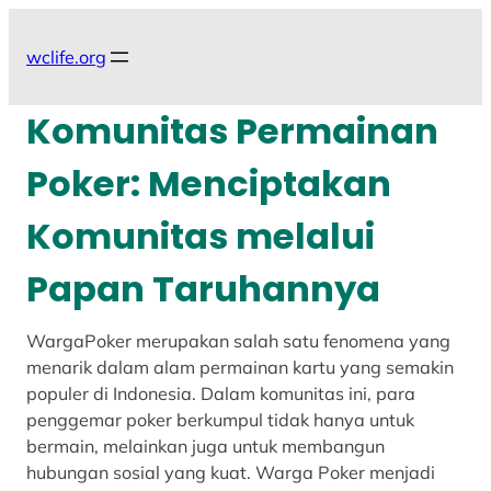
Skip
to
wclife.org
content
Komunitas Permainan
Poker: Menciptakan
Komunitas melalui
Papan Taruhannya
WargaPoker merupakan salah satu fenomena yang
menarik dalam alam permainan kartu yang semakin
populer di Indonesia. Dalam komunitas ini, para
penggemar poker berkumpul tidak hanya untuk
bermain, melainkan juga untuk membangun
hubungan sosial yang kuat. Warga Poker menjadi