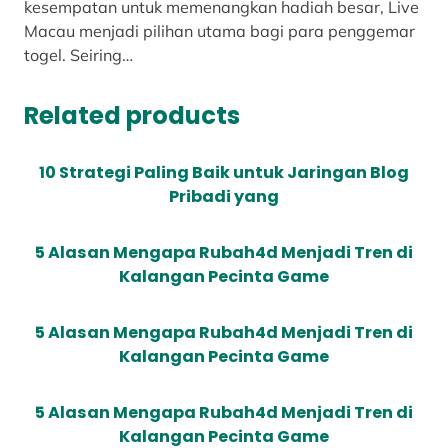
kesempatan untuk memenangkan hadiah besar, Live
Macau menjadi pilihan utama bagi para penggemar
togel. Seiring…
Related products
10 Strategi Paling Baik untuk Jaringan Blog
Pribadi yang
5 Alasan Mengapa Rubah4d Menjadi Tren di
Kalangan Pecinta Game
5 Alasan Mengapa Rubah4d Menjadi Tren di
Kalangan Pecinta Game
5 Alasan Mengapa Rubah4d Menjadi Tren di
Kalangan Pecinta Game