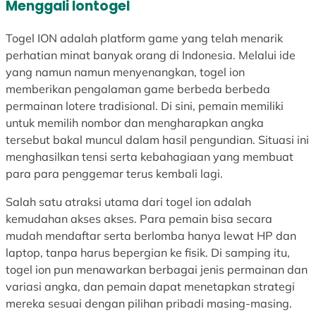
Menggali Iontogel
Togel ION adalah platform game yang telah menarik
perhatian minat banyak orang di Indonesia. Melalui ide
yang namun namun menyenangkan, togel ion
memberikan pengalaman game berbeda berbeda
permainan lotere tradisional. Di sini, pemain memiliki
untuk memilih nombor dan mengharapkan angka
tersebut bakal muncul dalam hasil pengundian. Situasi ini
menghasilkan tensi serta kebahagiaan yang membuat
para para penggemar terus kembali lagi.
Salah satu atraksi utama dari togel ion adalah
kemudahan akses akses. Para pemain bisa secara
mudah mendaftar serta berlomba hanya lewat HP dan
laptop, tanpa harus bepergian ke fisik. Di samping itu,
togel ion pun menawarkan berbagai jenis permainan dan
variasi angka, dan pemain dapat menetapkan strategi
mereka sesuai dengan pilihan pribadi masing-masing.