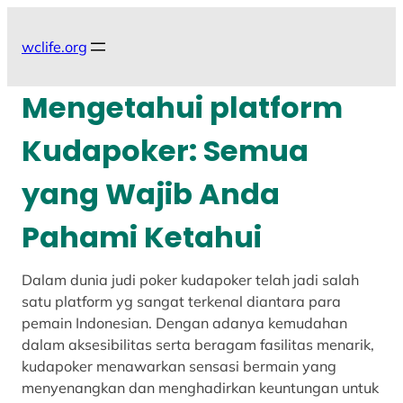
Skip
to
wclife.org
content
Mengetahui platform
Kudapoker: Semua
yang Wajib Anda
Pahami Ketahui
Dalam dunia judi poker kudapoker telah jadi salah
satu platform yg sangat terkenal diantara para
pemain Indonesian. Dengan adanya kemudahan
dalam aksesibilitas serta beragam fasilitas menarik,
kudapoker menawarkan sensasi bermain yang
menyenangkan dan menghadirkan keuntungan untuk