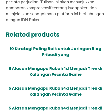
pecinta perjudian. Tulisan ini akan menunjukkan
gambaran komprehensif tentang kudapoker, dan
menjelaskan sebagaimana platform ini berhubungan
dengan IDN Poker…
Related products
10 Strategi Paling Baik untuk Jaringan Blog
Pribadi yang
5 Alasan Mengapa Rubah4d Menjadi Tren di
Kalangan Pecinta Game
5 Alasan Mengapa Rubah4d Menjadi Tren di
Kalangan Pecinta Game
5 Alasan Mengapa Rubah4d Menjadi Tren di