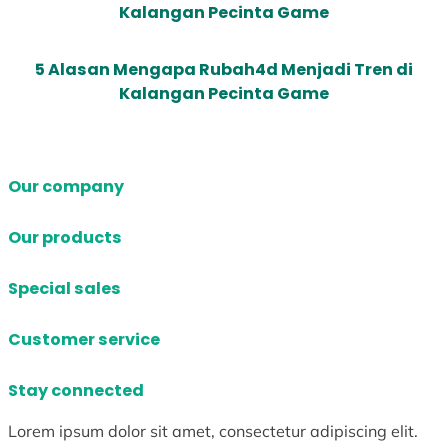
Kalangan Pecinta Game
5 Alasan Mengapa Rubah4d Menjadi Tren di
Kalangan Pecinta Game
Our company
Our products
Special sales
Customer service
Stay connected
Lorem ipsum dolor sit amet, consectetur adipiscing elit.