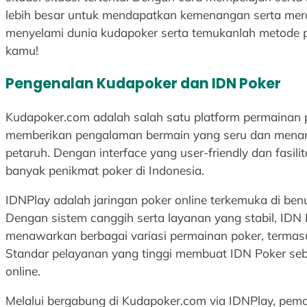
lebih besar untuk mendapatkan kemenangan serta mer
menyelami dunia kudapoker serta temukanlah metode
kamu!
Pengenalan Kudapoker dan IDN Poker
Kudapoker.com adalah salah satu platform permainan po
memberikan pengalaman bermain yang seru dan menarik
petaruh. Dengan interface yang user-friendly dan fasil
banyak penikmat poker di Indonesia.
IDNPlay adalah jaringan poker online terkemuka di be
Dengan sistem canggih serta layanan yang stabil, IDN 
menawarkan berbagai variasi permainan poker, terma
Standar pelayanan yang tinggi membuat IDN Poker seb
online.
Melalui bergabung di Kudapoker.com via IDNPlay, pema