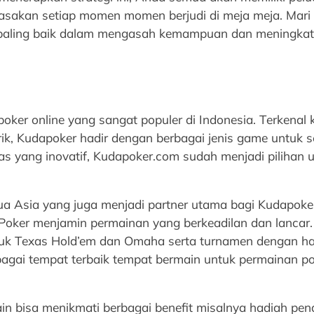
asakan setiap momen momen berjudi di meja meja. Mari
 paling baik dalam mengasah kemampuan dan meningkat
ker online yang sangat populer di Indonesia. Terkenal 
, Kudapoker hadir dengan berbagai jenis game untuk se
itas yang inovatif, Kudapoker.com sudah menjadi pilihan
nua Asia yang juga menjadi partner utama bagi Kudapoke
Poker menjamin permainan yang berkeadilan dan lancar. 
suk Texas Hold’em dan Omaha serta turnamen dengan ha
agai tempat terbaik tempat bermain untuk permainan po
in bisa menikmati berbagai benefit misalnya hadiah pen