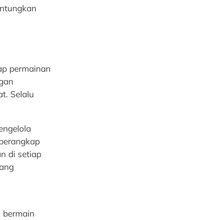
u
g
a
untungkan
k
k
h
M
a
4
e
p
d
m
u
:
u
n
E
ap permainan
l
t
v
ngan
a
u
o
t. Selalu
i
k
l
d
M
u
engelola
i
e
s
rperangkap
S
m
i
n di setiap
i
u
P
yang
t
l
e
u
a
r
s
i
m
D
d
a
 bermain