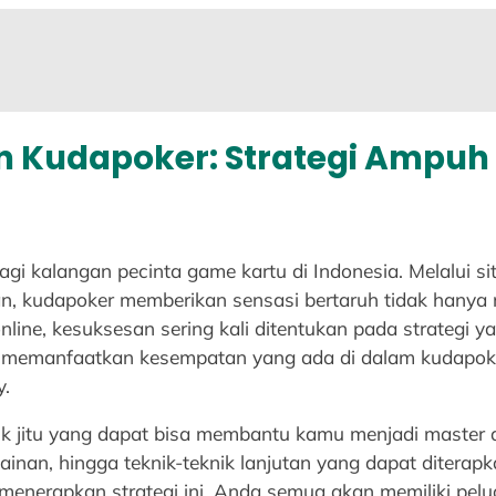
an Kudapoker: Strategi Ampu
agi kalangan pecinta game kartu di Indonesia. Melalui si
 kudapoker memberikan sensasi bertaruh tidak hanya 
line, kesuksesan sering kali ditentukan pada strategi y
na memanfaatkan kesempatan yang ada di dalam kudapok
y.
ktik jitu yang dapat bisa membantu kamu menjadi master
inan, hingga teknik-teknik lanjutan yang dapat diterap
a menerapkan strategi ini, Anda semua akan memiliki pel