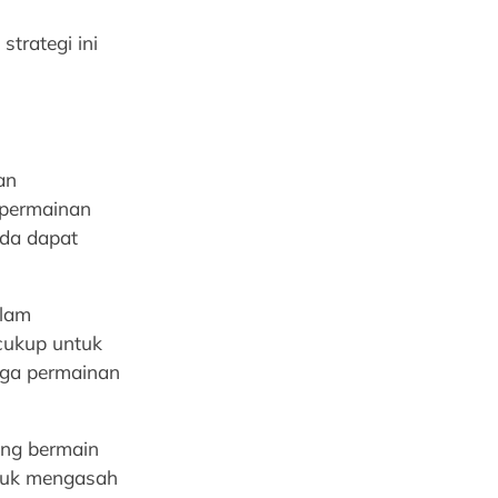
o
i
i
m
S
n
trategi ini
i
i
a
n
t
n
o
u
4
q
s
D
q
D
y
an
d
o
a
 permainan
a
m
n
nda dapat
n
i
g
B
n
M
alam
a
o
e
cukup untuk
n
q
n
aga permainan
d
q
g
a
d
g
r
a
e
ing bermain
q
n
m
ntuk mengasah
q
B
b