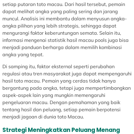
setiap putaran toto macau. Dari hasil tersebut, pemain
dapat melihat angka yang paling sering dan jarang
muncul. Analisis ini membantu dalam menyusun angka-
angka pilihan yang lebih strategis, sehingga dapat
mengurangi faktor keberuntungan semata. Selain itu,
informasi mengenai statistik hasil macau pools juga bisa
menjadi panduan berharga dalam memilih kombinasi
angka yang tepat.
Di samping itu, faktor eksternal seperti perubahan
regulasi atau tren masyarakat juga dapat mempengaruhi
hasil toto macau. Pemain yang cerdas tidak hanya
bergantung pada angka, tetapi juga mempertimbangkan
aspek-aspek lain yang mungkin memengaruhi
pengeluaran macau. Dengan pemahaman yang baik
tentang hasil dan peluang, setiap pemain berpotensi
menjadi jagoan di dunia toto Macau.
Strategi Meningkatkan Peluang Menang