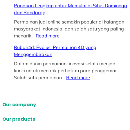
P
Panduan Lengkap untuk Memulai di Situs Dominoqq
a
dan Bandarqq
n
d
Permainan judi online semakin populer di kalangan
u
masyarakat Indonesia, dan salah satu yang paling
a
:
menarik…
Read more
n
P
Rubah4d: Evolusi Permainan 4D yang
L
a
Menggembirakan
e
n
n
d
Dalam dunia permainan, inovasi selalu menjadi
g
u
kunci untuk menarik perhatian para penggemar.
k
a
:
Salah satu permainan…
Read more
a
n
R
p
L
u
u
e
b
Our company
n
n
a
t
g
h
Our products
u
k
4
k
a
d