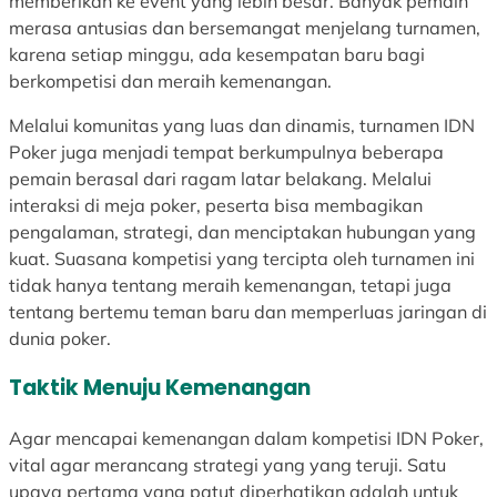
memberikan ke event yang lebih besar. Banyak pemain
merasa antusias dan bersemangat menjelang turnamen,
karena setiap minggu, ada kesempatan baru bagi
berkompetisi dan meraih kemenangan.
Melalui komunitas yang luas dan dinamis, turnamen IDN
Poker juga menjadi tempat berkumpulnya beberapa
pemain berasal dari ragam latar belakang. Melalui
interaksi di meja poker, peserta bisa membagikan
pengalaman, strategi, dan menciptakan hubungan yang
kuat. Suasana kompetisi yang tercipta oleh turnamen ini
tidak hanya tentang meraih kemenangan, tetapi juga
tentang bertemu teman baru dan memperluas jaringan di
dunia poker.
Taktik Menuju Kemenangan
Agar mencapai kemenangan dalam kompetisi IDN Poker,
vital agar merancang strategi yang yang teruji. Satu
upaya pertama yang patut diperhatikan adalah untuk