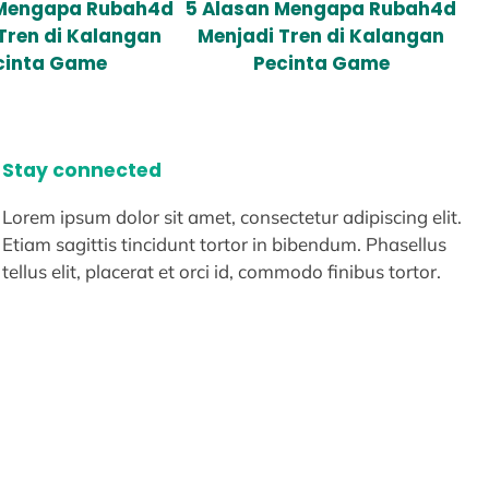
 Mengapa Rubah4d
5 Alasan Mengapa Rubah4d
Tren di Kalangan
Menjadi Tren di Kalangan
cinta Game
Pecinta Game
Stay connected
Lorem ipsum dolor sit amet, consectetur adipiscing elit.
Etiam sagittis tincidunt tortor in bibendum. Phasellus
tellus elit, placerat et orci id, commodo finibus tortor.