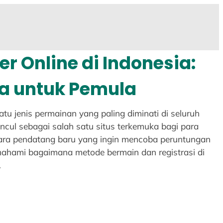
r Online di Indonesia:
a untuk Pemula
atu jenis permainan yang paling diminati di seluruh
ncul sebagai salah satu situs terkemuka bagi para
para pendatang baru yang ingin mencoba peruntungan
mahami bagaimana metode bermain dan registrasi di
…