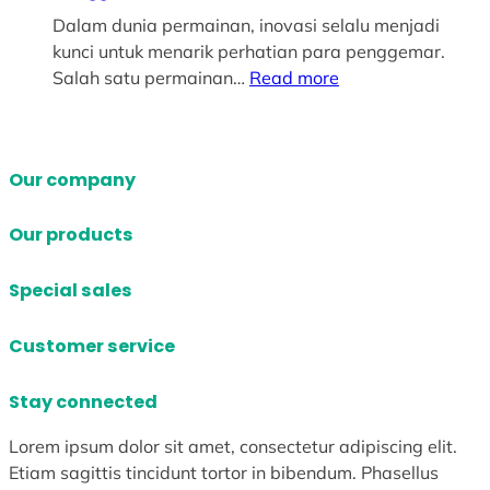
n
d
Dalam dunia permainan, inovasi selalu menjadi
g
u
kunci untuk menarik perhatian para penggemar.
k
a
:
Salah satu permainan…
Read more
a
n
R
p
L
u
u
e
b
Our company
n
n
a
t
g
h
Our products
u
k
4
k
a
d
M
p
:
Special sales
e
u
E
m
n
v
Customer service
u
t
o
l
u
l
Stay connected
a
k
u
i
M
s
Lorem ipsum dolor sit amet, consectetur adipiscing elit.
d
e
i
Etiam sagittis tincidunt tortor in bibendum. Phasellus