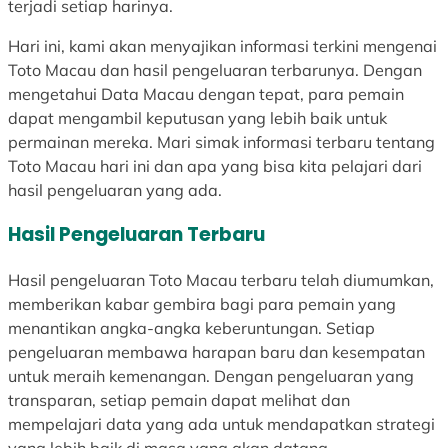
terjadi setiap harinya.
Hari ini, kami akan menyajikan informasi terkini mengenai
Toto Macau dan hasil pengeluaran terbarunya. Dengan
mengetahui Data Macau dengan tepat, para pemain
dapat mengambil keputusan yang lebih baik untuk
permainan mereka. Mari simak informasi terbaru tentang
Toto Macau hari ini dan apa yang bisa kita pelajari dari
hasil pengeluaran yang ada.
Hasil Pengeluaran Terbaru
Hasil pengeluaran Toto Macau terbaru telah diumumkan,
memberikan kabar gembira bagi para pemain yang
menantikan angka-angka keberuntungan. Setiap
pengeluaran membawa harapan baru dan kesempatan
untuk meraih kemenangan. Dengan pengeluaran yang
transparan, setiap pemain dapat melihat dan
mempelajari data yang ada untuk mendapatkan strategi
yang lebih baik di masa yang akan datang.