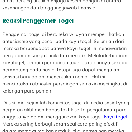
amat penting untuk menjaga keseimbangan di antara
kesenangan dan tanggung jawab finansial.
Reaksi Penggemar Togel
Penggemar togel di beraneka wilayah memperlihatkan
antusiasme yang besar pada kayu togel. Sejumlah dari
mereka berpendapat bahwa kayu togel ini menawarkan
pengalaman sangat unik dan menarik. Melalui kehadiran
kayutogel, pemain permainan togel bukan hanya sekadar
bergantung pada nasib, tetapi juga dapat mengalami
sensasi baru dalam menentukan nomor. Hal ini
menciptakan atmosfer persaingan semakin meningkat di
kalangan para pemain.
Di sisi lain, sejumlah komunitas togel di media sosial yang
berperan aktif membahas taktik serta pengalaman para
anggotanya dalam menggunakan kayu togel.
kayu togel
Mereka sering berbagi saran soal cara paling efektif
dalam memaksimalkan produk ini di permainan mereka.