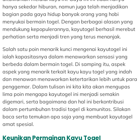
k
a
d
hanya sekedar hiburan, namun juga telah menjadikan
M
p
:
bagian pada gaya hidup banyak orang yang hobi
e
u
E
menyukai bermain togel. Dengan berbagai alasan yang
m
n
v
mendukung kepopulerannya, kayutogel berhasil merebut
u
t
o
perhatian serta menjadi tren yang terus menanjak.
l
u
l
a
k
u
Salah satu poin menarik kunci mengenai kayutogel ini
i
M
s
ialah kapasitasnya dalam menawarkan sensasi yang
d
e
i
berbeda dalam bermain togel. Di samping itu, aspek
i
m
P
aspek yang menarik terkait kayu kayu togel yang indah
S
u
e
dan menawan menawarkan ketertarikan lebih untuk para
i
l
r
penggemar. Dalam tulisan ini kita kita akan mengupas
t
a
m
lima poin mengapa kayutogel ini menjadi semakin
u
i
a
digemari, serta bagaimana dan hal ini berkontribusi
s
d
i
dalam pertumbuhan tradisi togel di komunitas. Silakan
D
i
n
baca serta temukan apa saja yang membuat kayutogel
o
S
a
amat spesial.
m
i
n
Keunikan Permainan Kayu Togel
i
t
4