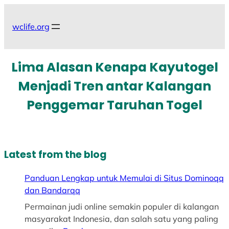
Skip
to
wclife.org
content
Lima Alasan Kenapa Kayutogel
Menjadi Tren antar Kalangan
Penggemar Taruhan Togel
Latest from the blog
Panduan Lengkap untuk Memulai di Situs Dominoqq
dan Bandarqq
Permainan judi online semakin populer di kalangan
masyarakat Indonesia, dan salah satu yang paling