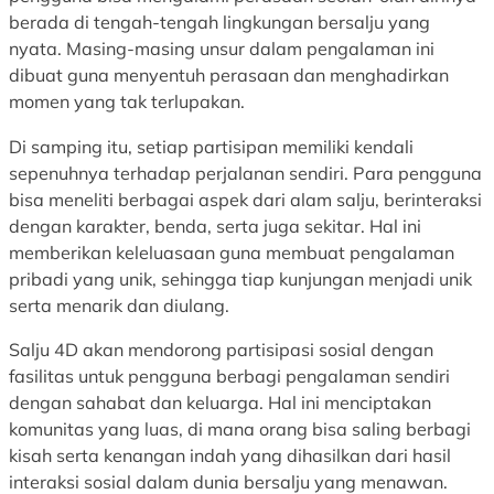
berada di tengah-tengah lingkungan bersalju yang
nyata. Masing-masing unsur dalam pengalaman ini
dibuat guna menyentuh perasaan dan menghadirkan
momen yang tak terlupakan.
Di samping itu, setiap partisipan memiliki kendali
sepenuhnya terhadap perjalanan sendiri. Para pengguna
bisa meneliti berbagai aspek dari alam salju, berinteraksi
dengan karakter, benda, serta juga sekitar. Hal ini
memberikan keleluasaan guna membuat pengalaman
pribadi yang unik, sehingga tiap kunjungan menjadi unik
serta menarik dan diulang.
Salju 4D akan mendorong partisipasi sosial dengan
fasilitas untuk pengguna berbagi pengalaman sendiri
dengan sahabat dan keluarga. Hal ini menciptakan
komunitas yang luas, di mana orang bisa saling berbagi
kisah serta kenangan indah yang dihasilkan dari hasil
interaksi sosial dalam dunia bersalju yang menawan.