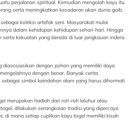
atu perjalanan spiritual. Kemudian mengolah kayu itu
rang serta meningkatkan kesadaran akan dunia gaib.
 sebagai koleksi artefak seni. Masyarakat mulai
annya dalam kehidupan kehidupan sehari-hari. Hingga
serta kekuatan yang berada di luar jangkauan indera.
ng diasosiasikan dengan pohon yang memiliki daya
mengolahnya dengan benar. Banyak cerita
sebagai simbol keindahan alam yang harus dihormati
el merupakan hadiah dari roh-roh leluhur atau
gel, dilakukan serangkaian tradisi yang dipercaya
, di mana setiap cuplikan kayu togel memiliki kisah