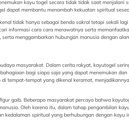
emukan kayu togel secara tidak tidak saat menjalani su
gel dapat membantu menambah kekuatan spiritual seseo
kenal tidak hanya sebagai benda sakral tetapi sekali lagi
ncari informasi cara cara merawatnya serta memanfaatk
n, serta menggambarkan hubungan manusia dengan alam 
budaya masyarakat. Dalam cerita rakyat, kayutogel seri
ebahagiaan bagi siapa saja yang dapat menemukan dan 
i tempat-tempat yang dikenal keramat, menjadikannya 
-figur gaib. Beberapa masyarakat percaya bahwa kayutog
nusia. Oleh karena itu, dalam tahap pengambilan kayuto
an kedalaman spiritual yang berhubungan dengan kayu ini