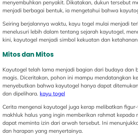
menyembuhkan penyakit. Dikatakan, dukun tersebut men
menjadi berbagai bentuk, ia mengetahui bahwa kayuto
Seiring berjalannya waktu, kayu togel mulai menjadi ter
menelusuri lebih dalam tentang sejarah kayutogel, me
kini, kayutogel menjadi simbol kekuatan dan ketahana
Mitos dan Mitos
Kayutogel telah lama menjadi bagian dari budaya dan 
magis. Diceritakan, pohon ini mampu mendatangkan k
menyebutkan bahwa kayutogel hanya dapat ditemukan d
dan dipelihara.
kayu togel
Cerita mengenai kayutogel juga kerap melibatkan figur
makhluk halus yang ingin memberikan rahmat kepada ma
dapat meminta izin dari arwah tersebut. Ini menunjukk
dan harapan yang menyertainya.