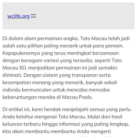
Skip
to
wclife.org
content
Di dalam alam permainan angka, Toto Macau telah jadi
salah satu pilihan paling menarik untuk para pemain.
Kepopulerannya yang terus meningkat bersamaan
dengan beragam variasi yang tersedia, seperti Toto
Macau 5D, menjadikan permainan ini jadi semakin
diminati. Dengan sistem yang transparan serta
kesempatan menang yang menarik, banyak sekali
individu bermunculan untuk mencoba mencoba
keberuntungan mereka di Macau Pools.
Di artikel ini, kami hendak menjelajahi semua yang perlu
Anda ketahui mengenai Toto Macau. Mulai dari hasil
keluaran terbaru hingga informasi yang paling lengkap,
kita akan membantu membantu Anda mengerti