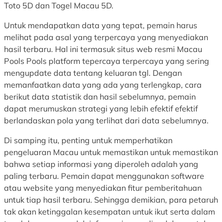
Toto 5D dan Togel Macau 5D.
Untuk mendapatkan data yang tepat, pemain harus
melihat pada asal yang terpercaya yang menyediakan
hasil terbaru. Hal ini termasuk situs web resmi Macau
Pools Pools platform tepercaya terpercaya yang sering
mengupdate data tentang keluaran tgl. Dengan
memanfaatkan data yang ada yang terlengkap, cara
berikut data statistik dan hasil sebelumnya, pemain
dapat merumuskan strategi yang lebih efektif efektif
berlandaskan pola yang terlihat dari data sebelumnya.
Di samping itu, penting untuk memperhatikan
pengeluaran Macau untuk memastikan untuk memastikan
bahwa setiap informasi yang diperoleh adalah yang
paling terbaru. Pemain dapat menggunakan software
atau website yang menyediakan fitur pemberitahuan
untuk tiap hasil terbaru. Sehingga demikian, para petaruh
tak akan ketinggalan kesempatan untuk ikut serta dalam