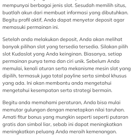
mempunyai berbagai jenis slot. Sesudah memilih situs,
buatlah akun dari membuat informasi yang dibutuhkan.
Begitu profil aktif, Anda dapat menyetor deposit agar
memasuki permainan ini.
Setelah anda melakukan deposit, Anda akan melihat
banyak pilihan slot yang tersedia tersedia. Silakan pilih
slot Kudaslot yang Anda keinginan. Biasanya, setiap
permainan punya tema dan ciri unik. Sebelum Anda
memulai, kenali aturan serta mekanisme mesin slot yang
dipilih, termasuk juga total payline serta simbol khusus
yang ada. Ini akan membantu anda mengetahui
mengetahui kesempatan serta strategi bermain.
Begitu anda memahami peraturan, Anda bisa mulai
memutar gulungan dengan menetapkan nilai taruhan.
Amati fitur bonus yang mungkin seperti seperti putaran
gratis dan simbol liar, sebab ini dapat meningkatkan
meningkatkan peluang Anda meraih kemenangan.