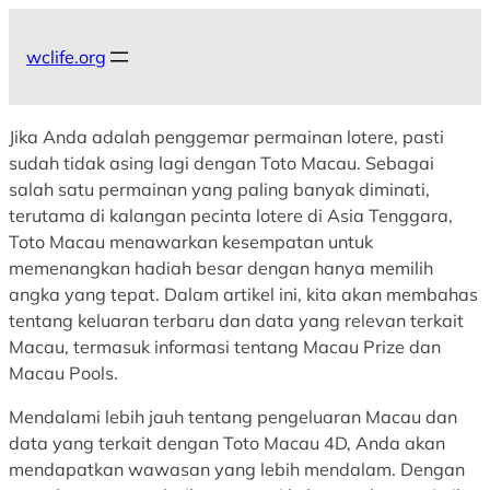
Skip
to
wclife.org
content
Jika Anda adalah penggemar permainan lotere, pasti
sudah tidak asing lagi dengan Toto Macau. Sebagai
salah satu permainan yang paling banyak diminati,
terutama di kalangan pecinta lotere di Asia Tenggara,
Toto Macau menawarkan kesempatan untuk
memenangkan hadiah besar dengan hanya memilih
angka yang tepat. Dalam artikel ini, kita akan membahas
tentang keluaran terbaru dan data yang relevan terkait
Macau, termasuk informasi tentang Macau Prize dan
Macau Pools.
Mendalami lebih jauh tentang pengeluaran Macau dan
data yang terkait dengan Toto Macau 4D, Anda akan
mendapatkan wawasan yang lebih mendalam. Dengan