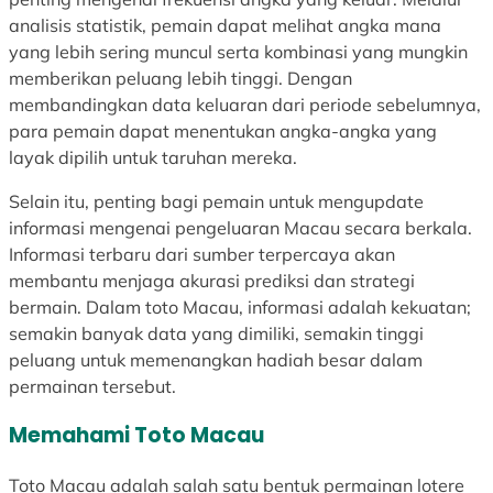
analisis statistik, pemain dapat melihat angka mana
yang lebih sering muncul serta kombinasi yang mungkin
memberikan peluang lebih tinggi. Dengan
membandingkan data keluaran dari periode sebelumnya,
para pemain dapat menentukan angka-angka yang
layak dipilih untuk taruhan mereka.
Selain itu, penting bagi pemain untuk mengupdate
informasi mengenai pengeluaran Macau secara berkala.
Informasi terbaru dari sumber terpercaya akan
membantu menjaga akurasi prediksi dan strategi
bermain. Dalam toto Macau, informasi adalah kekuatan;
semakin banyak data yang dimiliki, semakin tinggi
peluang untuk memenangkan hadiah besar dalam
permainan tersebut.
Memahami Toto Macau
Toto Macau adalah salah satu bentuk permainan lotere