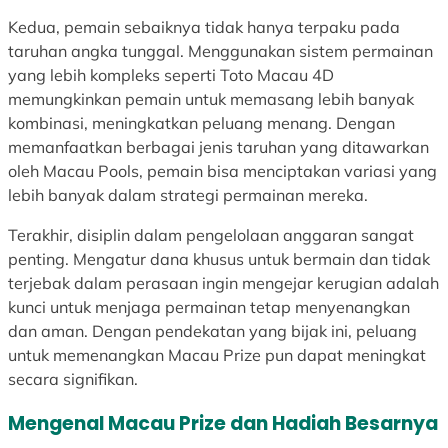
Kedua, pemain sebaiknya tidak hanya terpaku pada
taruhan angka tunggal. Menggunakan sistem permainan
yang lebih kompleks seperti Toto Macau 4D
memungkinkan pemain untuk memasang lebih banyak
kombinasi, meningkatkan peluang menang. Dengan
memanfaatkan berbagai jenis taruhan yang ditawarkan
oleh Macau Pools, pemain bisa menciptakan variasi yang
lebih banyak dalam strategi permainan mereka.
Terakhir, disiplin dalam pengelolaan anggaran sangat
penting. Mengatur dana khusus untuk bermain dan tidak
terjebak dalam perasaan ingin mengejar kerugian adalah
kunci untuk menjaga permainan tetap menyenangkan
dan aman. Dengan pendekatan yang bijak ini, peluang
untuk memenangkan Macau Prize pun dapat meningkat
secara signifikan.
Mengenal Macau Prize dan Hadiah Besarnya