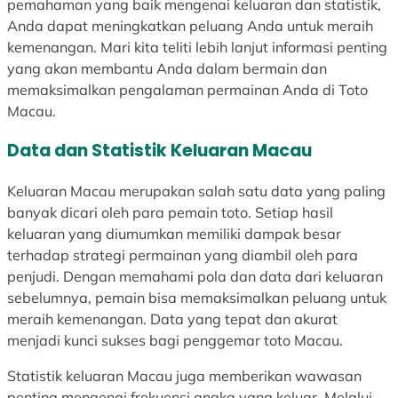
pemahaman yang baik mengenai keluaran dan statistik,
Anda dapat meningkatkan peluang Anda untuk meraih
kemenangan. Mari kita teliti lebih lanjut informasi penting
yang akan membantu Anda dalam bermain dan
memaksimalkan pengalaman permainan Anda di Toto
Macau.
Data dan Statistik Keluaran Macau
Keluaran Macau merupakan salah satu data yang paling
banyak dicari oleh para pemain toto. Setiap hasil
keluaran yang diumumkan memiliki dampak besar
terhadap strategi permainan yang diambil oleh para
penjudi. Dengan memahami pola dan data dari keluaran
sebelumnya, pemain bisa memaksimalkan peluang untuk
meraih kemenangan. Data yang tepat dan akurat
menjadi kunci sukses bagi penggemar toto Macau.
Statistik keluaran Macau juga memberikan wawasan
penting mengenai frekuensi angka yang keluar. Melalui