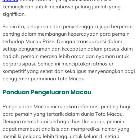
kemungkinan untuk membawa pulang jumlah yang
signifikan.
Selain itu, pelayanan dari penyelenggara juga berperan
penting dalam membangun kepercayaan para pemain
terhadap Macau Prize. Dengan transparansi dalam
setiap pengumuman dan kecepatan dalam proses klaim
hadiah, pemain merasa lebih aman dan nyaman untuk
berpartisipasi. Semua ini menciptakan atmosfer
kompetitif yang sehat dan sekaligus menyenangkan bagi
penggemar permainan Toto Macau.
Panduan Pengeluaran Macau
Pengeluaran Macau merupakan informasi penting bagi
para pemain yang tertarik dalam dunia Toto Macau.
Dengan memahami berbagai hasil keluaran, pemain
dapat membuat analisis dan memprediksi nomor yang
memiliki peluang lebih tinggi untuk keluar di setiap