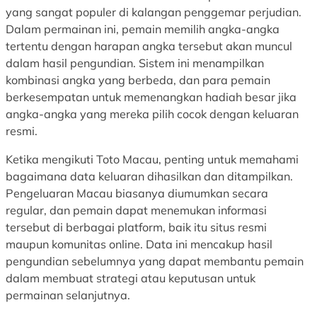
yang sangat populer di kalangan penggemar perjudian.
Dalam permainan ini, pemain memilih angka-angka
tertentu dengan harapan angka tersebut akan muncul
dalam hasil pengundian. Sistem ini menampilkan
kombinasi angka yang berbeda, dan para pemain
berkesempatan untuk memenangkan hadiah besar jika
angka-angka yang mereka pilih cocok dengan keluaran
resmi.
Ketika mengikuti Toto Macau, penting untuk memahami
bagaimana data keluaran dihasilkan dan ditampilkan.
Pengeluaran Macau biasanya diumumkan secara
regular, dan pemain dapat menemukan informasi
tersebut di berbagai platform, baik itu situs resmi
maupun komunitas online. Data ini mencakup hasil
pengundian sebelumnya yang dapat membantu pemain
dalam membuat strategi atau keputusan untuk
permainan selanjutnya.